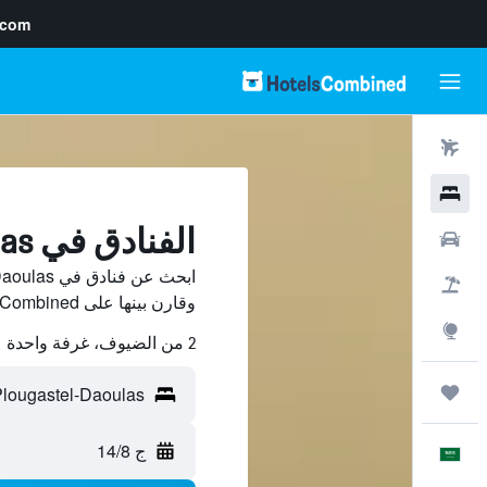
.com
رحلات طيران
فنادق
الفنادق في Plougastel-Daoulas
سيارات
حزم العروض
وقارن بينها على HotelsCombined ووفّر.
استكشاف
2 من الضيوف، غرفة واحدة
رحلات
ج 14/8
العَرَبِيَّة