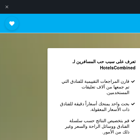
تعرف على سبب حب المسافرين لـ
HotelsCombined
قارن المراجعات التقييمية للفنادق التي
تم جمعها من آلاف تعليقات
المستخدمين.
بحث واحد يمنحك أسعاراً دقيقة للفنادق
ذات الأسعار المعقولة.
قم بتخصيص النتائج حسب سلسلة
الفنادق ووسائل الراحة والسعر وغير
ذلك من الأمور.