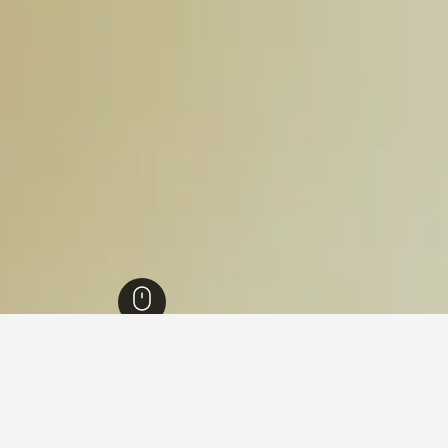
تاني
39,307
إقليم فينيستير
5,226
Plougastel-Daoulas
85
Plougastel-Dao