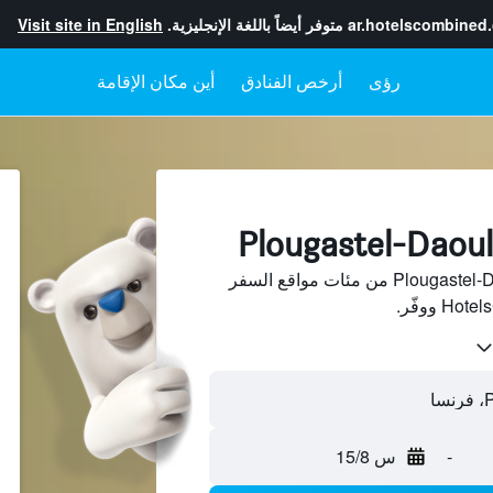
ar.hotelscombined
متوفر أيضاً باللغة الإنجليزية.
Visit site in English
رؤى
أرخص الفنادق
أين مكان الإقامة
ابحث عن فنادق في Plougastel-Daoulas من مئات مواقع السفر
-
س 15/8