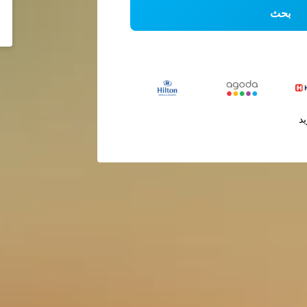
بحث
يد