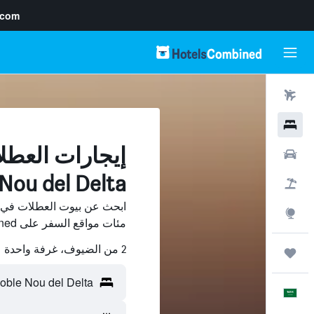
.com
رحلات طيران
فنادق
سيارات
Nou del Delta
حزم العروض
استكشاف
مئات مواقع السفر على HotelsCombined وقارن بينها ووفّر.
2 من الضيوف، غرفة واحدة
رحلات
العَرَبِيَّة