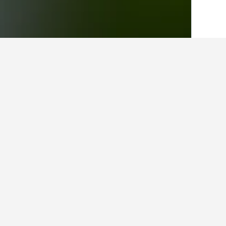
الصفحة الرئيسية
أسبانيا
354,111
كاتالونيا
9
أماكن إقامة أخرى في e Nou del Delta
عرض كافة أماكن إقامة 35
لا ي
0.1 كيلومتر عن وسط المدينة