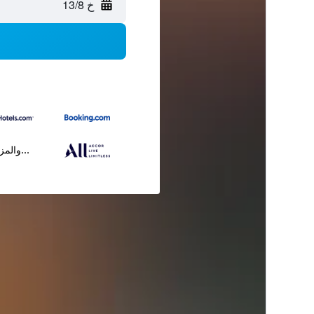
خ 13/8
...والمز