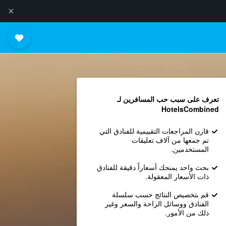
تعرف على سبب حب المسافرين لـ
HotelsCombined
قارن المراجعات التقييمية للفنادق التي
تم جمعها من آلاف تعليقات
المستخدمين.
بحث واحد يمنحك أسعاراً دقيقة للفنادق
ذات الأسعار المعقولة.
قم بتخصيص النتائج حسب سلسلة
الفنادق ووسائل الراحة والسعر وغير
ذلك من الأمور.