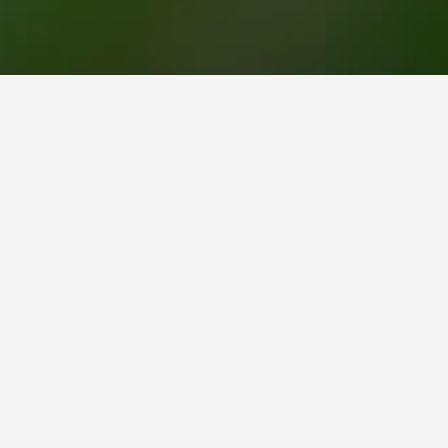
21
El Pobl