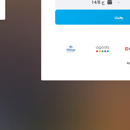
-
ج 14/8
بحث
يد