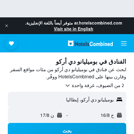
ar.hotelscombined.com
متوفر أيضاً باللغة الإنجليزية.
Visit site in English
الفنادق في بوميليانو دي أركو
ابحث عن فنادق في بوميليانو دي أركو من مئات مواقع السفر
وقارن بينها على HotelsCombined ووفّر.
2 من الضيوف، غرفة واحدة
بوميليانو دي أركو، إيطاليا
ح 16/8
-
ن 17/8
بحث