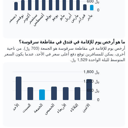
600 ﷼
12
bars.
0
فبراير
مايو
أغسطس
نوفمبر
يناير
أبريل
يوليو
أكتوبر
مارس
يونيو
سبتمبر
ديسمبر
يعرض
المخطط
End
of
التالي
interactive
متوسط
chart
سعر
ما هو أرخص يوم للإقامة في فندق في مقاطعة سرقوسة؟
غرفة
أرخص يوم للإقامة في مقاطعة سرقوسة هو الجمعة (703 ﷼). من ناحية
كل
أخرى، يمكن للمسافرين توقع دفع أعلى سعر في الأحد، عندما يكون السعر
شهر
المتوسط لليلة الواحدة 1,529 ﷼.
يتضمن
المخطط
1,800 ﷼
1
Bar
محور
Chart
1,200 ﷼
graphic.
chart
X
with
الذي
600 ﷼
7
يعرض
bars.
0
الشهور.
الاثنين
الخميس
الأحد
الأربعاء
السبت
الثلاثاء
الجمعة
يتضمن
يعرض
المخطط
المخطط
End
التالي
of
التالي
interactive
1
متوسط
chart
محور