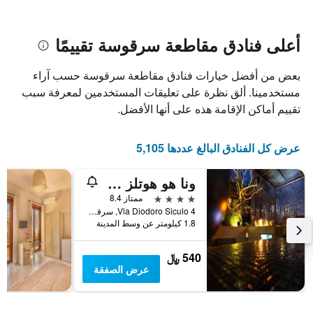
سعر
يتضمن
غرفة
المخطط
1
أعلى فنادق مقاطعة سرقوسة تقييمًا
محور
X
بعض من أفضل خيارات فنادق مقاطعة سرقوسة حسب آراء
الذي
يعرض
مستخدمينا. ألق نظرة على تعليقات المستخدمين لمعرفة سبب
عدد
تقييم أماكن الإقامة هذه على أنها الأفضل.
الأيام
قبل
الإقامة
عرض كل الفنادق البالغ عددها 5,105
يتضمن
المخطط
ونا هو هوتلز وان سيراكوسا ويلنيس آند سبا
التالي
1
4 نجوم
ممتاز 8.4
محور
Via Diodoro Siculo 4, سرقوسة, صقلية, إيطاليا
Y
1.8 كيلومتر عن وسط المدينة
الذي
يعرض
540 ﷼
متوسط
عرض الصفقة
سعر
غرفة