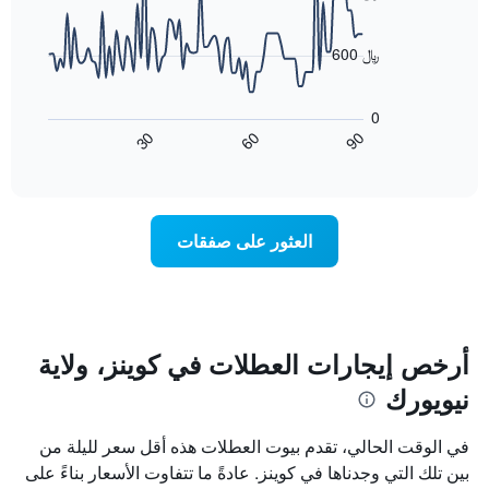
X
90
data
الذي
points.
يعرض
600 ﷼
أيام
يعرض
الأسبوع.
المخطط
يتضمن
0
التالي
المخطط
60
90
30
كيفية
End
التالي
of
تغير
1
interactive
سعر
chart
محور
غرفة
Y
عند
الذي
العثور على صفقات
اقتراب
يعرض
تاريخ
متوسط
الإقامة
سعر
يتضمن
غرفة
المخطط
1
أرخص إيجارات العطلات في كوينز، ولاية
محور
نيويورك
X
الذي
يعرض
في الوقت الحالي، تقدم بيوت العطلات هذه أقل سعر لليلة من
عدد
بين تلك التي وجدناها في كوينز. عادةً ما تتفاوت الأسعار بناءً على
الأيام