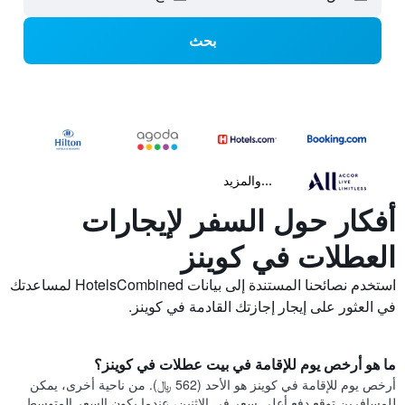
بحث
...والمزيد
أفكار حول السفر لإيجارات
العطلات في كوينز
استخدم نصائحنا المستندة إلى بيانات HotelsCombined لمساعدتك
في العثور على إيجار إجازتك القادمة في كوينز.
ما هو أرخص يوم للإقامة في بيت عطلات في كوينز؟
أرخص يوم للإقامة في كوينز هو الأحد (562 ﷼). من ناحية أخرى، يمكن
للمسافرين توقع دفع أعلى سعر في الاثنين، عندما يكون السعر المتوسط