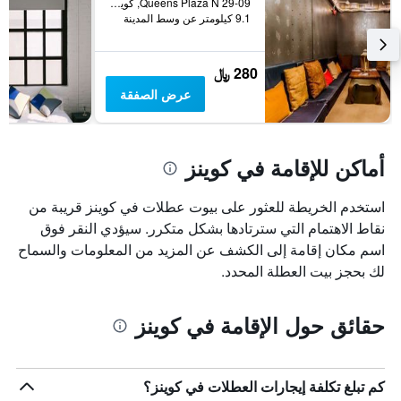
29-09 Queens Plaza N, كوينز, NY, الولايات المتحدة الأميريكية
9.1 كيلومتر عن وسط المدينة
280 ﷼
عرض الصفقة
أماكن للإقامة في كوينز
استخدم الخريطة للعثور على بيوت عطلات في كوينز قريبة من
نقاط الاهتمام التي سترتادها بشكل متكرر. سيؤدي النقر فوق
اسم مكان إقامة إلى الكشف عن المزيد من المعلومات والسماح
لك بحجز بيت العطلة المحدد.
حقائق حول الإقامة في كوينز
كم تبلغ تكلفة إيجارات العطلات في كوينز؟