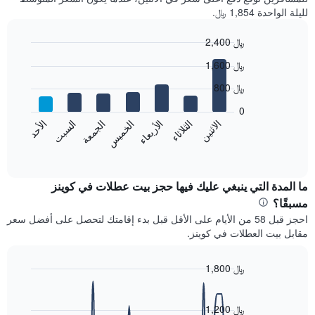
لليلة الواحدة 1,854 ﷼.
2,400 ﷼
Bar
Chart
1,600 ﷼
graphic.
chart
with
800 ﷼
7
bars.
0
الاثنين
الخميس
الأحد
الأربعاء
السبت
الثلاثاء
الجمعة
يعرض
المخطط
End
of
التالي
interactive
متوسط
chart
سعر
ما المدة التي ينبغي عليك فيها حجز بيت عطلات في كوينز
غرفة
مسبقًا؟
كل
احجز قبل 58 من الأيام على الأقل قبل بدء إقامتك لتحصل على أفضل سعر
يوم
مقابل بيت العطلات في كوينز.
في
الأسبوع
يتضمن
1,800 ﷼
المخطط
Line
Chart
1
graphic.
chart
محور
with
1,200 ﷼