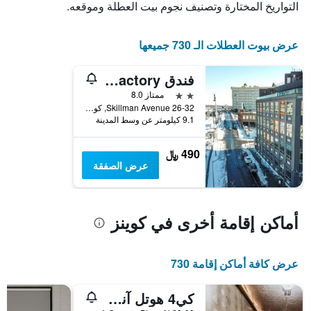
التواريخ المختارة وتصنيف نجوم بيت العطلة وموقعه.
قبل
الإقامة
يتضمن
عرض بيوت العطلات الـ 730 جميعها
المخطط
التالي
1
فندق Feather Factory
محور
2 نجمتين
ممتاز 8.0
Y
26-32 Skillman Avenue, كوينز, NY, الولايات المتحدة الأميريكية
الذي
9.1 كيلومتر عن وسط المدينة
يعرض
متوسط
سعر
490 ﷼
غرفة
عرض الصفقة
أماكن إقامة أخرى في كوينز
عرض كافة أماكن إقامة 730
كي4 هوتل آند هوستل