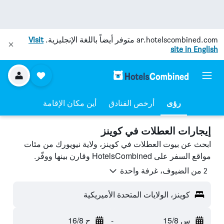
ar.hotelscombined.com
متوفر أيضاً باللغة الإنجليزية.
Visit
site in English
رؤى
أرخص الفنادق
أين مكان الإقامة
إيجارات العطلات في كوينز
ابحث عن بيوت العطلات في كوينز، ولاية نيويورك من مئات
مواقع السفر على HotelsCombined وقارن بينها ووفّر.
2 من الضيوف، غرفة واحدة
كوينز، الولايات المتحدة الأميريكية
س 15/8
-
ح 16/8