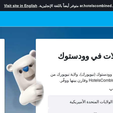
ar.hotelscombined
متوفر أيضاً باللغة الإنجليزية.
Visit site in English
لات في وودستوك
ودستوك (نيويورك)، ولاية نيويورك من