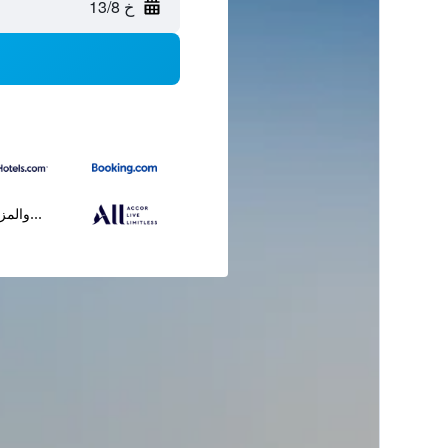
خ 13/8
...والمز