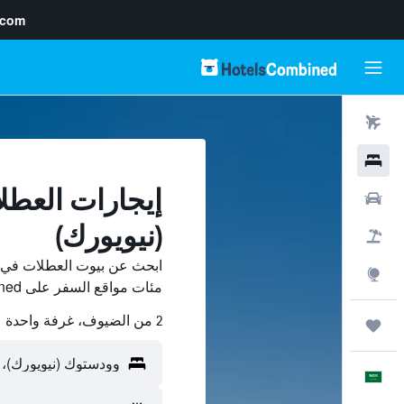
.com
رحلات طيران
فنادق
إيجارات العط
سيارات
(نيويورك)
حزم العروض
ابحث عن بيوت العطلات في و
استكشاف
مئات مواقع السفر على HotelsCombined وقارن بينها ووفّر.
2 من الضيوف، غرفة واحدة
رحلات
العَرَبِيَّة