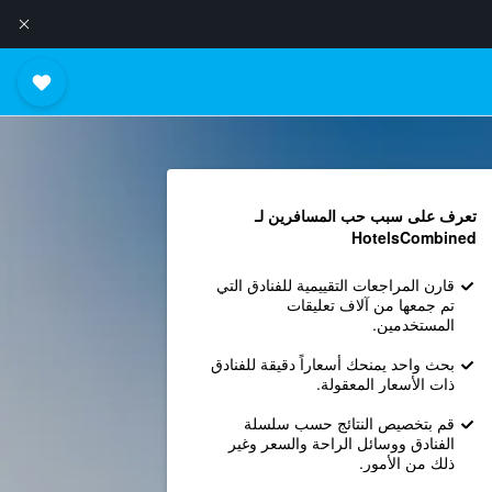
تعرف على سبب حب المسافرين لـ
HotelsCombined
قارن المراجعات التقييمية للفنادق التي
تم جمعها من آلاف تعليقات
المستخدمين.
بحث واحد يمنحك أسعاراً دقيقة للفنادق
ذات الأسعار المعقولة.
قم بتخصيص النتائج حسب سلسلة
الفنادق ووسائل الراحة والسعر وغير
ذلك من الأمور.