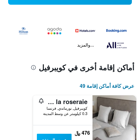
...والمزيد
أماكن إقامة أخرى في كويبرفيل
عرض كافة أماكن إقامة 49
Gîte de la roseraie
كويبرفيل, نورماندي, فرنسا
0.3 كيلومتر عن وسط المدينة
476 ﷼