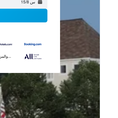
س 15/8
...والمز