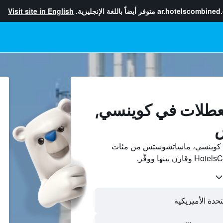
ar.hotelscombined
متوفر أيضاً باللغة الإنجليزية.
Visit site in English
لعطلات في كوينسي,
 كوينسي، ماساتشوستس من مئات