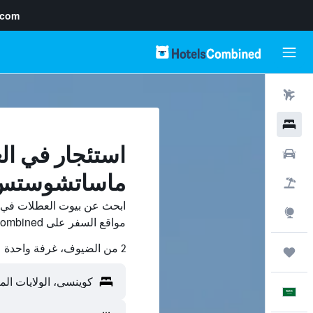
.com
رحلات طيران
فنادق
استئجار في ا
سيارات
ماساتشوستس
حزم العروض
ابحث عن بيوت العطلات في
استكشاف
مواقع السفر على HotelsCombined وقارن بينها ووفّر.
2 من الضيوف، غرفة واحدة
رحلات
العَرَبِيَّة