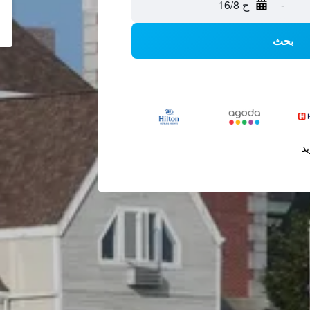
-
ح 16/8
بحث
يد