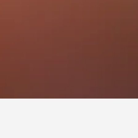
نهاية رينبو