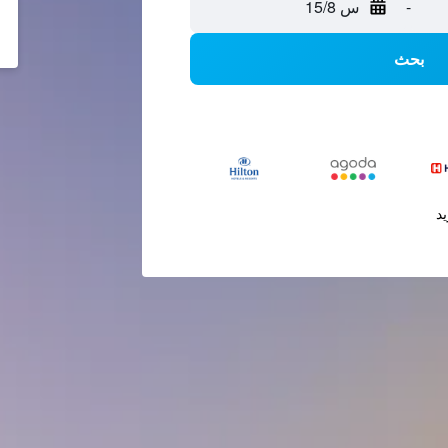
-
س 15/8
بحث
يد