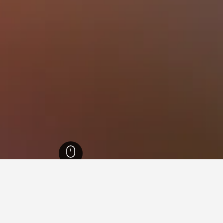
الشمالية
18,025
منطقة أوكلاند
5,523
أوكلاند
3,787
Manukau Central
17