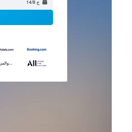
ج 14/8
...والمز