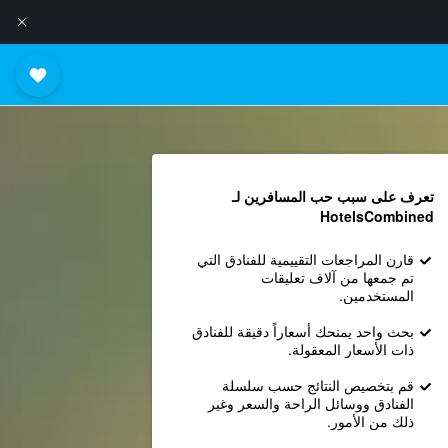
تعرف على سبب حب المسافرين لـ
HotelsCombined
قارن المراجعات التقييمية للفنادق التي
تم جمعها من آلاف تعليقات
المستخدمين.
بحث واحد يمنحك أسعاراً دقيقة للفنادق
ذات الأسعار المعقولة.
قم بتخصيص النتائج حسب سلسلة
الفنادق ووسائل الراحة والسعر وغير
ذلك من الأمور.