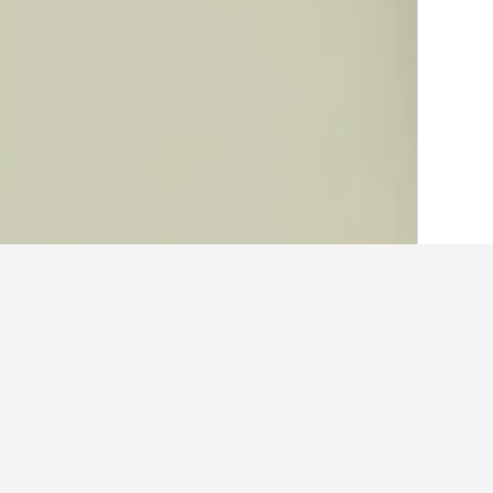
الصفحة الرئيسية
اسرائيل
10,125
 Yishay
حقائق حول الإقامة في Yishay