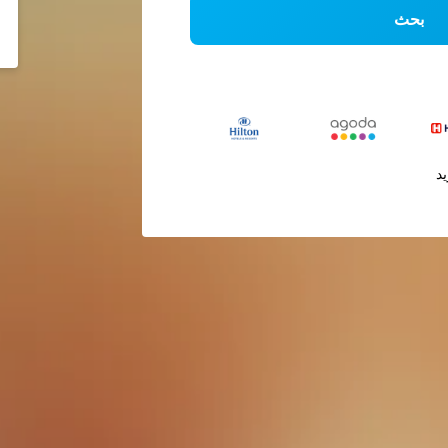
بحث
يد