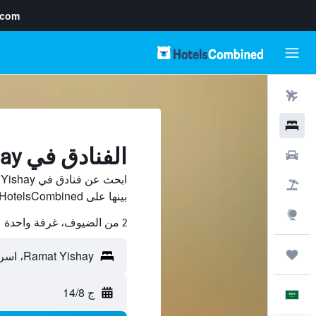
.com
رحلات طيران
فنادق
الفنادق في Ramat Yishay
سيارات
حزم العروض
بينها على HotelsCombined ووفّر.
استكشاف
2 من الضيوف، غرفة واحدة
رحلات
ج 14/8
العَرَبِيَّة