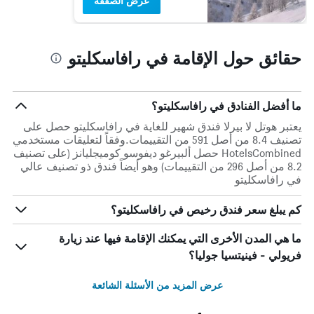
عرض الصفقة
حقائق حول الإقامة في رافاسكليتو
ما أفضل الفنادق في رافاسكليتو؟
يعتبر هوتل لا بيرلا فندق شهير للغاية في رافاسكليتو حصل على
تصنيف 8.4 من أصل 591 من التقييمات.وفقاً لتعليقات مستخدمي
HotelsCombined حصل ألبيرغو ديفوسو كوميجليانز (على تصنيف
8.2 من أصل 296 من التقييمات) وهو أيضاً فندق ذو تصنيف عالي
في رافاسكليتو
كم يبلغ سعر فندق رخيص في رافاسكليتو؟
ما هي المدن الأخرى التي يمكنك الإقامة فيها عند زيارة
فريولي - فينيتسيا جوليا؟
عرض المزيد من الأسئلة الشائعة