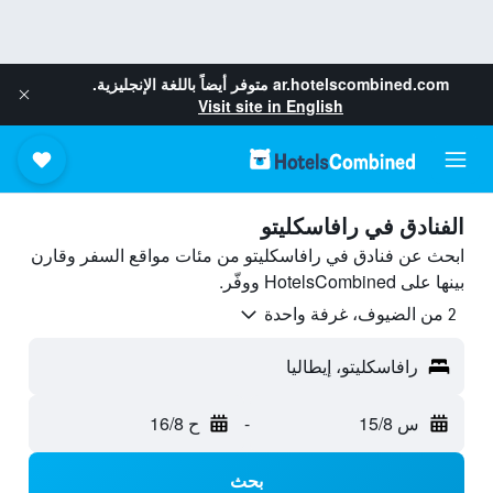
ar.hotelscombined.com
متوفر أيضاً باللغة الإنجليزية.
Visit site in English
الفنادق في رافاسكليتو
ابحث عن فنادق في رافاسكليتو من مئات مواقع السفر وقارن
بينها على HotelsCombined ووفّر.
2 من الضيوف، غرفة واحدة
رافاسكليتو، إيطاليا
س 15/8
-
ح 16/8
بحث