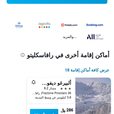
...والمزيد
أماكن إقامة أخرى في رافاسكليتو
عرض كافة أماكن إقامة 18
ألبيرغو ديفوسو كوميجليانز
3 نجوم
ممتاز 8.2
Frazione Povolaro 36, رافاسكليتو, مقاطعة أوديني, إيطاليا
3.8 كيلومتر عن وسط المدينة
286 ﷼