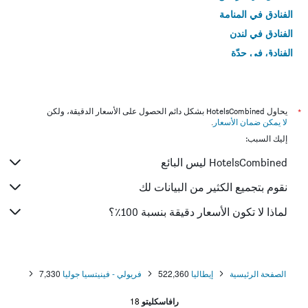
الفنادق في المنامة
الفنادق في لندن
الفنادق في جدّة
الفنادق في القاهرة
*
يحاول HotelsCombined بشكل دائم الحصول على الأسعار الدقيقة، ولكن
لا يمكن ضمان الأسعار
.
إليك السبب:
HotelsCombined ليس البائع
نقوم بتجميع الكثير من البيانات لك
لماذا لا تكون الأسعار دقيقة بنسبة 100٪؟
الصفحة الرئيسية
إيطاليا
522,360
فريولي - فينيتسيا جوليا
7,330
رافاسكليتو
18