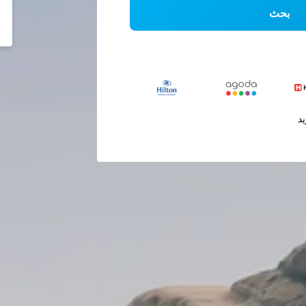
بحث
يد