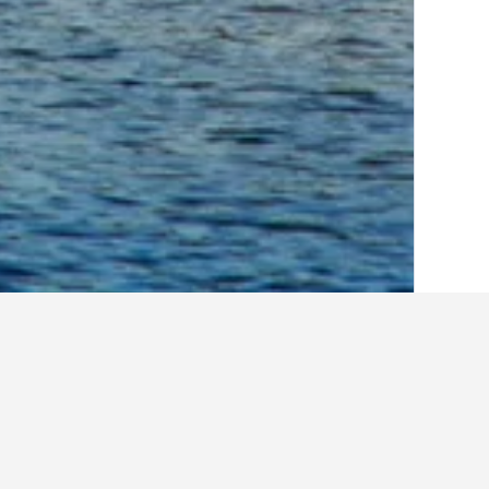
الصفحة الرئيسية
إيطاليا
522,401
صقلية
49
أماكن إقامة أخرى 