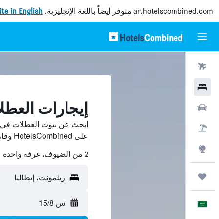
ar.hotelscombined.com
متوفر أيضاً باللغة الإنجليزية.
site in English
رحلات طيران
فنادق
إيجارات العطل
سيارات
ابحث عن بيوت العطلات في ر
حزم العروض
على HotelsCombined وقارن بينها ووفّر.
استكشاف
2 من الضيوف، غرفة واحدة
رحلات
ريلمونت، إيطاليا
س 15/8
العَرَبِيَّة