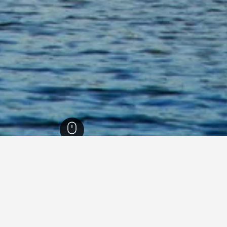
56,1
ريلمونت
228
ريلمونت
163
في ريلمونت