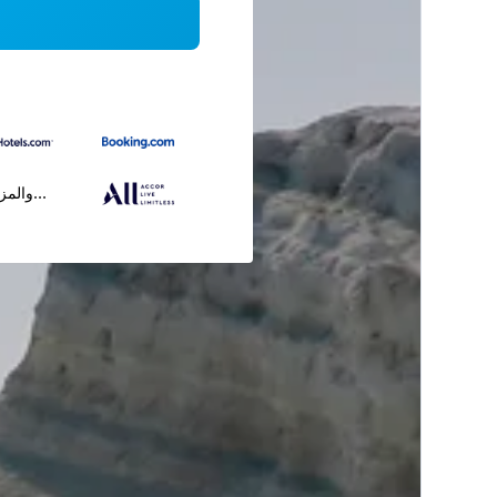
...والمز