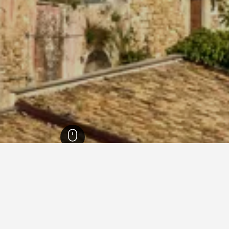
56,1
راغوزا
733
راغوزا
422