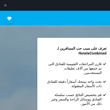
تعرف على سبب حب المسافرين لـ
HotelsCombined
قارن المراجعات التقييمية للفنادق التي
تم جمعها من آلاف تعليقات
المستخدمين.
بحث واحد يمنحك أسعاراً دقيقة للفنادق
ذات الأسعار المعقولة.
قم بتخصيص النتائج حسب سلسلة
الفنادق ووسائل الراحة والسعر وغير
ذلك من الأمور.