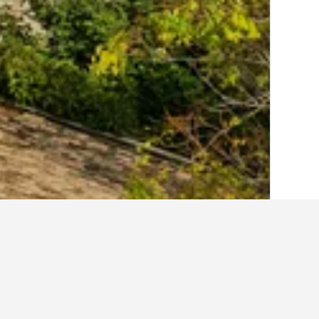
الصفحة الرئيسية
إيطاليا
522,401
صقلية
49