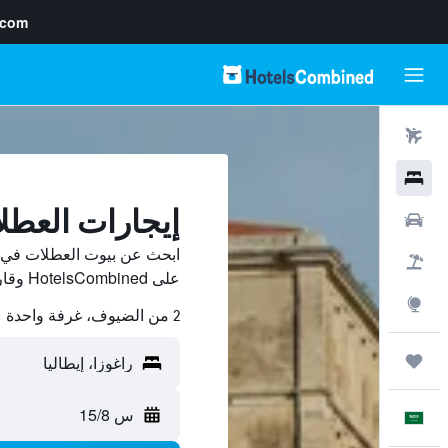
.com
رحلات طيران
فنادق
إيجارات العطل
سيارات
ابحث عن بيوت العطلات في را
حزم العروض
على HotelsCombined وقارن بينها ووفّر.
استكشاف
2 من الضيوف، غرفة واحدة
رحلات
س 15/8
العَرَبِيَّة