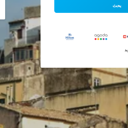
بحث
يد