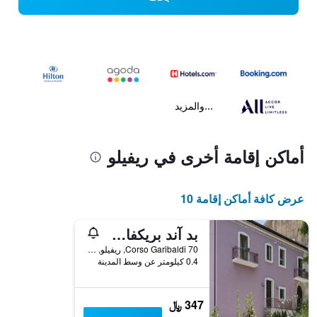
...والمزيد
أماكن إقامة أخرى في ريفيلو
عرض كافة أماكن إقامة 10
بد آند بريكفاست فيلا أليمي
Corso Garibaldi 70, ريفيلو, مقاطعة بوتنسا, إيطاليا
0.4 كيلومتر عن وسط المدينة
347 ﷼