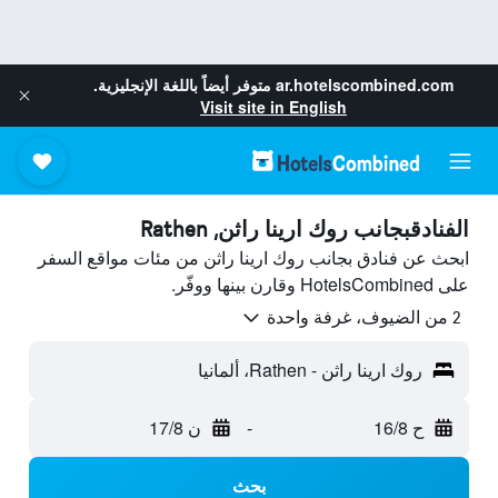
ar.hotelscombined.com
متوفر أيضاً باللغة الإنجليزية.
Visit site in English
الفنادقبجانب روك ارينا راثن, Rathen
ابحث عن فنادق بجانب روك ارينا راثن من مئات مواقع السفر
على HotelsCombined وقارن بينها ووفّر.
2 من الضيوف، غرفة واحدة
روك ارينا راثن - Rathen، ألمانيا
ح 16/8
-
ن 17/8
بحث