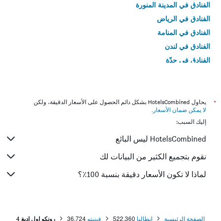
الفنادق في المدينة المنورة
الفنادق في الرياض
الفنادق في المنامة
الفنادق في لندن
الفنادق في جدّة
الفنادق في القاهرة
*
يحاول HotelsCombined بشكل دائم الحصول على الأسعار الدقيقة، ولكن
لا يمكن ضمان الأسعار
.
إليك السبب:
HotelsCombined ليس البائع
نقوم بتجميع الكثير من البيانات لك
لماذا لا تكون الأسعار دقيقة بنسبة 100٪؟
الصفحة الرئيسية
إيطاليا
522,360
فينيتو
36,724
رونكو اول اديغ
4