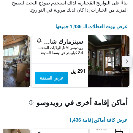
بناءً على التواريخ المُختارة، لذلك استخدم نموذج البحث لتصفح
قبل
الإقامة
المزيد من الخيارات إذا كان لديك مرونة في التواريخ.
يتضمن
المخطط
التالي
عرض بيوت العطلات الـ 1,436 جميعها
1
محور
سيتزمارك شاليه إن
Y
الذي
رويدوسو, NM, الولايات المتحدة الأميريكية
2.4 كيلومتر عن وسط المدينة
يعرض
متوسط
سعر
غرفة
291 ﷼
عرض الصفقة
أماكن إقامة أخرى في رويدوسو
عرض كافة أماكن إقامة 1,436