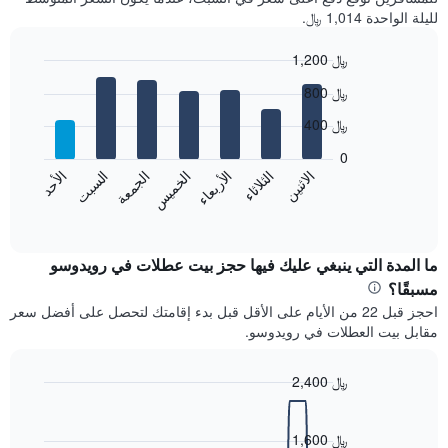
لليلة الواحدة 1,014 ﷼.
1,200 ﷼
Bar
Chart
800 ﷼
graphic.
chart
with
400 ﷼
7
bars.
0
الاثنين
الخميس
الأحد
الأربعاء
السبت
الثلاثاء
الجمعة
يعرض
المخطط
End
of
التالي
interactive
متوسط
chart
سعر
ما المدة التي ينبغي عليك فيها حجز بيت عطلات في رويدوسو
غرفة
مسبقًا؟
كل
احجز قبل 22 من الأيام على الأقل قبل بدء إقامتك لتحصل على أفضل سعر
يوم
مقابل بيت العطلات في رويدوسو.
في
الأسبوع
يتضمن
2,400 ﷼
المخطط
Line
Chart
1
graphic.
chart
محور
with
1,600 ﷼