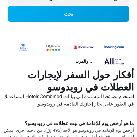
بحث
...والمزيد
أفكار حول السفر لإيجارات
العطلات في رويدوسو
استخدم نصائحنا المستندة إلى بيانات HotelsCombined لمساعدتك
في العثور على إيجار إجازتك القادمة في رويدوسو.
ما هو أرخص يوم للإقامة في بيت عطلات في رويدوسو؟
أرخص يوم للإقامة في رويدوسو هو الأحد (495 ﷼). من ناحية أخرى، يمكن
للمسافرين توقع دفع أعلى سعر في السبت، عندما يكون السعر المتوسط