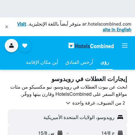
ar.hotelscombined.com
متوفر أيضاً باللغة الإنجليزية.
Visit
site in English
رؤى
أرخص الفنادق
أين مكان الإقامة
إيجارات العطلات في رويدوسو
ابحث عن بيوت العطلات في رويدوسو، نيو مكسيكو من مئات
مواقع السفر على HotelsCombined وقارن بينها ووفّر.
2 من الضيوف، غرفة واحدة
رويدوسو، الولايات المتحدة الأميريكية
ج 14/8
-
س 15/8