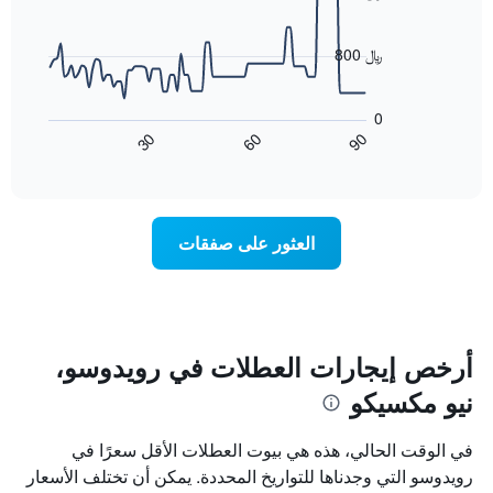
X
90
data
الذي
points.
يعرض
800 ﷼
أيام
يعرض
الأسبوع.
المخطط
يتضمن
0
التالي
المخطط
60
90
30
كيفية
End
التالي
of
تغير
1
interactive
سعر
chart
محور
غرفة
Y
عند
الذي
العثور على صفقات
اقتراب
يعرض
تاريخ
متوسط
الإقامة
سعر
يتضمن
غرفة
المخطط
1
أرخص إيجارات العطلات في رويدوسو،
محور
نيو مكسيكو
X
الذي
يعرض
في الوقت الحالي، هذه هي بيوت العطلات الأقل سعرًا في
عدد
رويدوسو التي وجدناها للتواريخ المحددة. يمكن أن تختلف الأسعار
الأيام