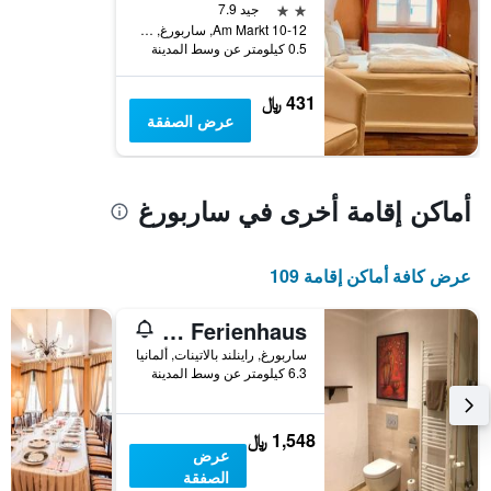
محور
الأسبوع
2 نجمتين
جيد 7.9
Y
خلال
Am Markt 10-12, ساربورغ, راينلند بالاتينات, ألمانيا
آخر
الذي
0.5 كيلومتر عن وسط المدينة
3
يعرض
أيام
متوسط
431 ﷼
سعر
عرض الصفقة
غرفة
أماكن إقامة أخرى في ساربورغ
عرض كافة أماكن إقامة 109
Maat's Scheuer - Ferienhaus - - Maat's Scheuer - Ferienhaus
ساربورغ, راينلند بالاتينات, ألمانيا
6.3 كيلومتر عن وسط المدينة
1,548 ﷼
عرض
الصفقة