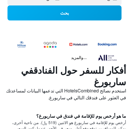
بحث
...والمزيد
أفكار للسفر حول الفنادقفي
ساربورغ
استخدم نصائح HotelsCombined التي تدعمها البيانات لمساعدتك
في العثور على فندقك التالي في ساربورغ.
ما هو أرخص يوم للإقامة في فندق في ساربورغ؟
أرخص يوم للإقامة في ساربورغ هو الاثنين (519 ﷼). من ناحية أخرى،
يمكن للمسافرين توقع دفع أعلى سعر في الأحد، عندما يكون السعر