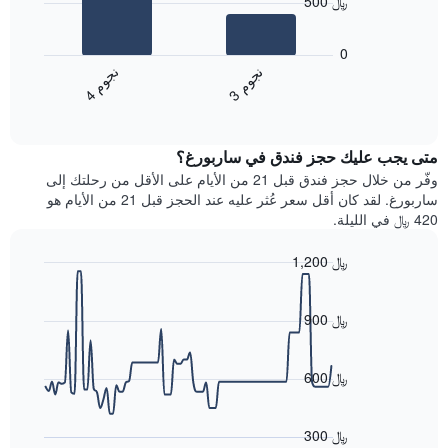
500 ﷼
محور
يعرض
X
المخطط
0
التي
التالي
ن
م
ن
م
تعرض
متوسط
3
ج
و
4
ج
و
فئات
End
سعر
of
الفنادق
الغرفة
interactive
بالنجوم.
خلال
chart
يتضمن
متى يجب عليك حجز فندق في ساربورغ؟
عطلة
المخطط
نهاية
وفّر من خلال حجز فندق قبل 21 من الأيام على الأقل من رحلتك إلى
1
هذا
ساربورغ. لقد كان أقل سعر عُثر عليه عند الحجز قبل 21 من الأيام هو
محور
الأسبوع
420 ﷼ في الليلة.
Y
الذي
الذي
عُثر
1,200 ﷼
يعرض
عليه
متوسط
Line
Chart
خلال
graphic.
chart
سعر
آخر
with
900 ﷼
الغرفة
3
90
هذه
أيام
data
الليلة
points.
مع
600 ﷼
الذي
التصنيف
عُثر
حسب
يعرض
عليه
النجوم
المخطط
300 ﷼
خلال
التالي
يتضمن