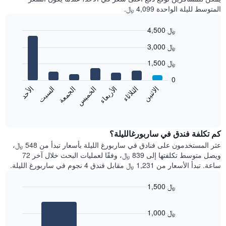
المتوسط لليلة الواحدة 4,099 ﷼.
4,500 ﷼
Bar
Chart
3,000 ﷼
graphic.
chart
with
1,500 ﷼
7
bars.
0
الاثنين
الخميس
الأحد
الأربعاء
السبت
الثلاثاء
الجمعة
يعرض
المخطط
End
of
التالي
interactive
متوسط
chart
سعر
كم تكلفة فندق في ساربورغالليلة؟
غرفة
عثر المستخدمون على فنادق في ساربورغ الليلة بأسعار تبدأ من 548 ﷼،
كل
ويصل متوسط تكلفتها إلى 839 ﷼، وفقًا لعمليات البحث خلال آخر 72
يوم
ساعة. تبدأ الأسعار من 1,231 ﷼ مقابل فندق 4 نجوم في ساربورغ الليلة.
في
الأسبوع
1,500 ﷼
يتضمن
Bar
المخطط
Chart
graphic.
chart
1
1,000 ﷼
with
محور
2