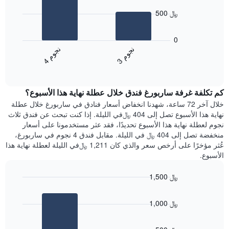
X
bars.
الذي
500 ﷼
يعرض
يعرض
أيام
المخطط
0
الأسبوع.
التالي
ن
م
ن
م
يتضمن
متوسط
3
ج
و
4
ج
و
المخطط
End
سعر
of
التالي
الغرفة
interactive
1
هذه
chart
محور
كم تكلفة غرفة ساربورغ فندق خلال عطلة نهاية هذا الأسبوع؟
الليلة
Y
الذي
خلال آخر 72 ساعة، شهدنا انخفاض أسعار فنادق في ساربورغ خلال عطلة
الذي
عُثر
نهاية هذا الأسبوع تصل إلى 404 ﷼في الليلة. إذا كنت تبحث عن فندق ثلاث
يعرض
عليه
نجوم لعطلة نهاية هذا الأسبوع تحديدًا، فقد عثر مستخدمونا على أسعار
متوسط
خلال
منخفضة تصل إلى 404 ﷼ في الليلة. مقابل فندق 4 نجوم في ساربورغ،
سعر
آخر
عُثر مؤخرًا على أرخص سعر والذي كان 1,211 ﷼في الليلة لعطلة نهاية هذا
غرفة
3
الأسبوع.
أيام
مع
1,500 ﷼
التصنيف
Bar
حسب
Chart
graphic.
chart
النجوم
1,000 ﷼
with
يتضمن
2
المخطط
bars.
1