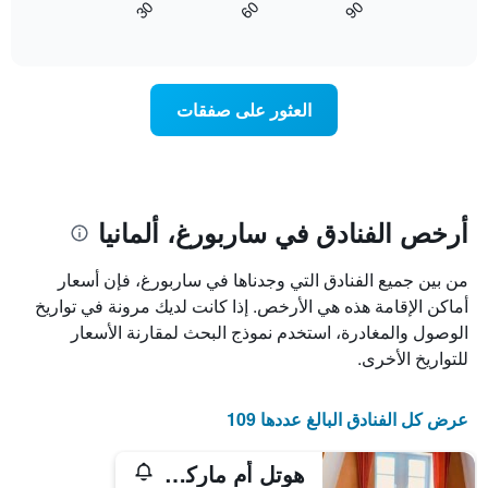
60
90
30
آخر
كيفية
المخطط
End
3
of
1
تغير
interactive
أيام
سعر
محور
chart
X
غرفة
عند
الذي
العثور على صفقات
يعرض
اقتراب
تاريخ
فئات
الإقامة
الفنادق
يتضمن
بالنجوم.
يتضمن
المخطط
1
المخطط
أرخص الفنادق في ساربورغ، ألمانيا
1
محور
X
محور
من بين جميع الفنادق التي وجدناها في ساربورغ، فإن أسعار
Y
الذي
الذي
يعرض
أماكن الإقامة هذه هي الأرخص. إذا كانت لديك مرونة في تواريخ
عدد
يعرض
الوصول والمغادرة، استخدم نموذج البحث لمقارنة الأسعار
الأيام
متوسط
للتواريخ الأخرى.
قبل
سعر
غرفة
الإقامة
في
يتضمن
عرض كل الفنادق البالغ عددها 109
عطلة
المخطط
نهاية
التالي
هوتل أم ماركت - ريستورانت ميريديانا
1
هذا