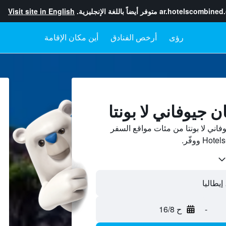
ar.hotelscombined
متوفر أيضاً باللغة الإنجليزية.
Visit site in English
رؤى
أرخص الفنادق
أين مكان الإقامة
 جيوفاني لا بونتا
ني لا بونتا من مئات مواقع السفر
-
ح 16/8