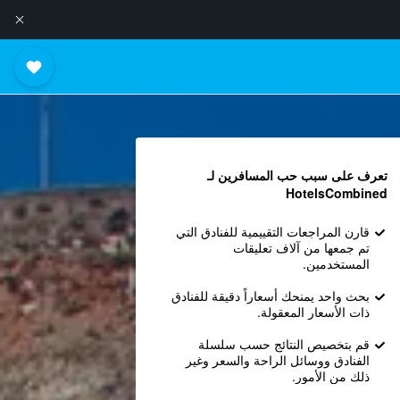
تعرف على سبب حب المسافرين لـ
HotelsCombined
قارن المراجعات التقييمية للفنادق التي
تم جمعها من آلاف تعليقات
المستخدمين.
بحث واحد يمنحك أسعاراً دقيقة للفنادق
ذات الأسعار المعقولة.
قم بتخصيص النتائج حسب سلسلة
الفنادق ووسائل الراحة والسعر وغير
ذلك من الأمور.