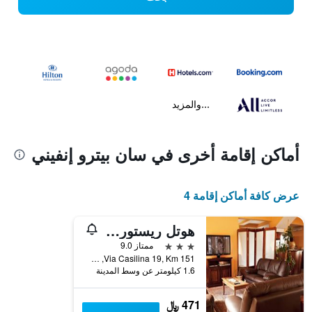
...والمزيد
أماكن إقامة أخرى في سان بيترو إنفيني
عرض كافة أماكن إقامة 4
هوتل ريستورانت فيلا بيجاسو
3 نجوم
ممتاز 9.0
Via Casilina 19, Km 151, سان بيترو إنفيني, مقاطعة كازيرتا, إيطاليا
1.6 كيلومتر عن وسط المدينة
471 ﷼