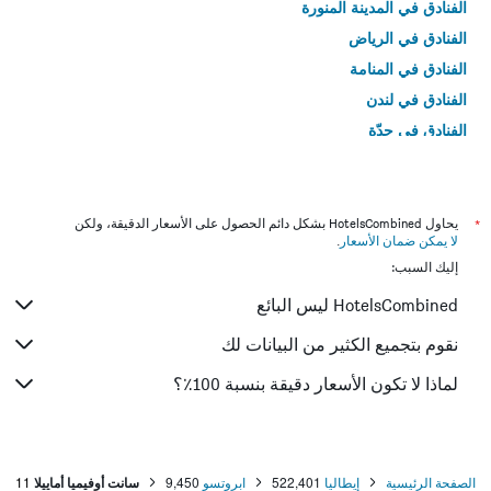
الفنادق في المدينة المنورة
الفنادق في الرياض
الفنادق في المنامة
الفنادق في لندن
الفنادق في جدّة
الفنادق في القاهرة
*
يحاول HotelsCombined بشكل دائم الحصول على الأسعار الدقيقة، ولكن
لا يمكن ضمان الأسعار
.
إليك السبب:
HotelsCombined ليس البائع
نقوم بتجميع الكثير من البيانات لك
لماذا لا تكون الأسعار دقيقة بنسبة 100٪؟
الصفحة الرئيسية
إيطاليا
522,401
ابروتسو
9,450
سانت أوفيميا أماييلا
11