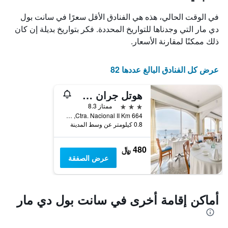
X
الذي
في الوقت الحالي، هذه هي الفنادق الأقل سعرًا في سانت بول
يعرض
دي مار التي وجدناها للتواريخ المحددة. فكر بتواريخ بديلة إن كان
أيام
ذلك ممكنًا لمقارنة الأسعار.
الأسبوع.
يتضمن
المخطط
عرض كل الفنادق البالغ عددها 82
التالي
1
محور
هوتل جران سول
Y
3 نجوم
ممتاز 8.3
الذي
Ctra. Nacional II Km 664, سانت بول دي مار, كاتالونيا, أسبانيا
يعرض
0.8 كيلومتر عن وسط المدينة
متوسط
سعر
غرفة
480 ﷼
عرض الصفقة
أماكن إقامة أخرى في سانت بول دي مار