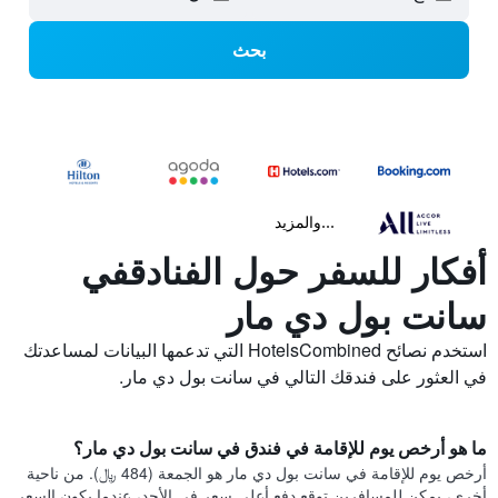
بحث
...والمزيد
أفكار للسفر حول الفنادقفي
سانت بول دي مار
استخدم نصائح HotelsCombined التي تدعمها البيانات لمساعدتك
في العثور على فندقك التالي في سانت بول دي مار.
ما هو أرخص يوم للإقامة في فندق في سانت بول دي مار؟
أرخص يوم للإقامة في سانت بول دي مار هو الجمعة (484 ﷼). من ناحية
أخرى، يمكن للمسافرين توقع دفع أعلى سعر في الأحد، عندما يكون السعر