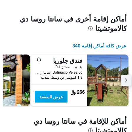
الأسبوع
يتضمن
المخطط
أماكن إقامة أخرى في سانتا روسا دي
1
كالاموتشيتا
محور
X
الذي
يعرض
عرض كافة أماكن إقامة 340
أيام
الأسبوع.
فندق جلوريا
يتضمن
المخطط
2 نجمتين
ممتاز 9.1
التالي
Dalmacio Velez 50, سانتا روسا دي كالاموتشيتا, محافظة كوردوبا, الأرجنتين
1
1.3 كيلومتر عن وسط المدينة
محور
Y
266 ﷼
الذي
عرض الصفقة
يعرض
متوسط
سعر
غرفة
أماكن للإقامة في سانتا روسا دي
كالاموتشيتا