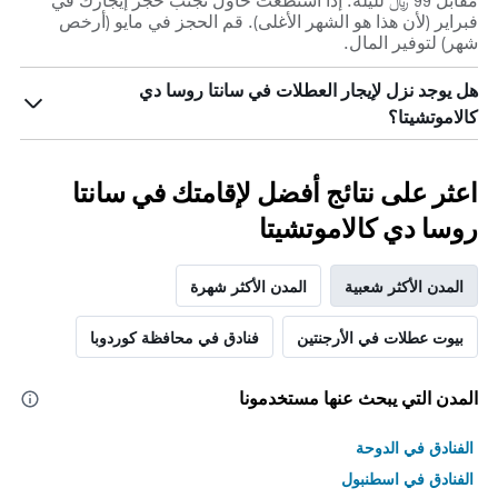
مقابل 99 ﷼ لليلة. إذا استطعت حاول تجنب حجز إيجارك في
فبراير (لأن هذا هو الشهر الأغلى). قم الحجز في مايو (أرخص
شهر) لتوفير المال.
هل يوجد نزل لإيجار العطلات في سانتا روسا دي
كالاموتشيتا؟
اعثر على نتائج أفضل لإقامتك في سانتا
روسا دي كالاموتشيتا
المدن الأكثر شعبية
المدن الأكثر شهرة
بيوت عطلات في الأرجنتين
فنادق في محافظة كوردوبا
المدن التي يبحث عنها مستخدمونا
الفنادق في الدوحة
الفنادق في اسطنبول