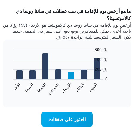
ما هو أرخص يوم للإقامة في بيت عطلات في سانتا روسا دي
كالاموتشيتا؟
أرخص يوم للإقامة في سانتا روسا دي كالاموتشيتا هو الأربعاء (159 ﷼). من
ناحية أخرى، يمكن للمسافرين توقع دفع أعلى سعر في الجمعة، عندما
يكون السعر المتوسط لليلة الواحدة 537 ﷼.
600 ﷼
Bar
Chart
400 ﷼
graphic.
chart
with
200 ﷼
7
bars.
0
الاثنين
الثلاثاء
الأربعاء
الخميس
الجمعة
السبت
الأحد
يعرض
المخطط
End
of
التالي
interactive
متوسط
chart
سعر
غرفة
العثور على صفقات
كل
يوم
في