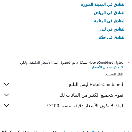
الفنادق في المدينة المنورة
الفنادق في الرياض
الفنادق في المنامة
الفنادق في لندن
الفنادق في جدّة
الفنادق في القاهرة
*
يحاول HotelsCombined بشكل دائم الحصول على الأسعار الدقيقة، ولكن
لا يمكن ضمان الأسعار
.
إليك السبب:
HotelsCombined ليس البائع
نقوم بتجميع الكثير من البيانات لك
لماذا لا تكون الأسعار دقيقة بنسبة 100٪؟
الصفحة الرئيسية
إيطاليا
522,401
صقلية
56,149
8