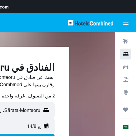
.com
رحلات طيران
فنادق
الفنادق في Sărata-Monteoru
سيارات
حزم العروض
وقارن بينها على HotelsCombined ووفّر.
استكشاف
2 من الضيوف، غرفة واحدة
رحلات
ج 14/8
العَرَبِيَّة