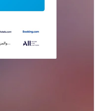
...والمز