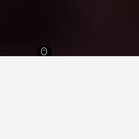
40
Sărata-Monteoru
279
Sărata-