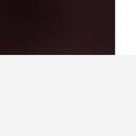
الصفحة الرئيسية
رومانيا
44,548
إقليم بوزاو
حقائق حول الإقامة في Monteoru
ما أفضل الفنادق في Sărata-Monteoru؟