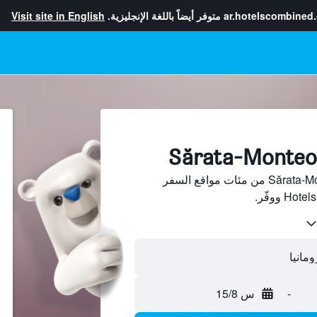
ar.hotelscombined
متوفر أيضاً باللغة الإنجليزية.
Visit site in English
ابحث عن فنادق في Sărata-Monteoru من مئات مواقع السفر
-
س 15/8