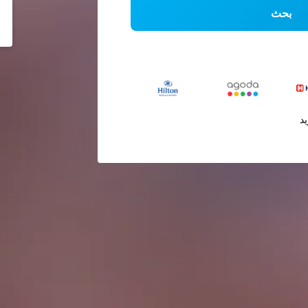
بحث
يد