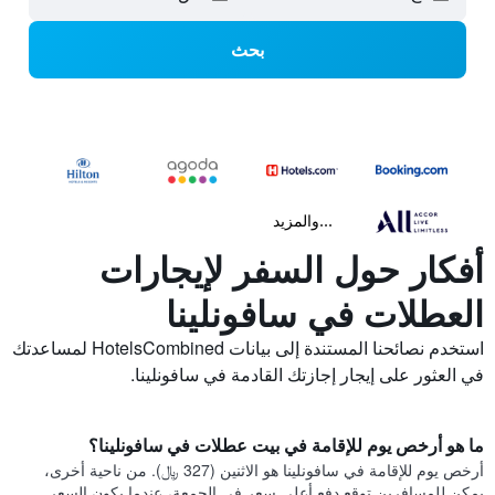
بحث
...والمزيد
أفكار حول السفر لإيجارات
العطلات في سافونلينا
استخدم نصائحنا المستندة إلى بيانات HotelsCombined لمساعدتك
في العثور على إيجار إجازتك القادمة في سافونلينا.
ما هو أرخص يوم للإقامة في بيت عطلات في سافونلينا؟
أرخص يوم للإقامة في سافونلينا هو الاثنين (327 ﷼). من ناحية أخرى،
يمكن للمسافرين توقع دفع أعلى سعر في الجمعة، عندما يكون السعر