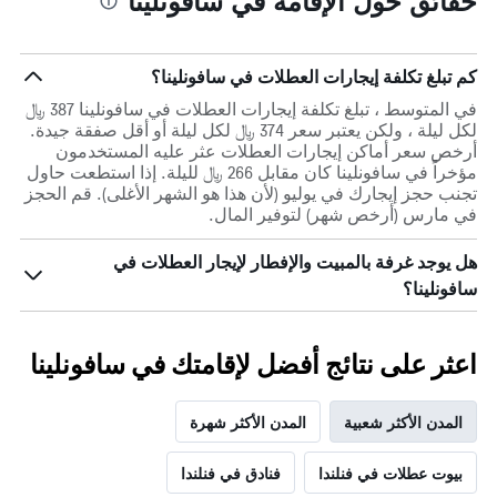
حقائق حول الإقامة في سافونلينا
كم تبلغ تكلفة إيجارات العطلات في سافونلينا؟
في المتوسط ، تبلغ تكلفة إيجارات العطلات في سافونلينا 387 ﷼
لكل ليلة ، ولكن يعتبر سعر 374 ﷼ لكل ليلة أو أقل صفقة جيدة.
أرخص سعر أماكن إيجارات العطلات عثر عليه المستخدمون
مؤخراً في سافونلينا كان مقابل 266 ﷼ لليلة. إذا استطعت حاول
تجنب حجز إيجارك في يوليو (لأن هذا هو الشهر الأغلى). قم الحجز
في مارس (أرخص شهر) لتوفير المال.
هل يوجد غرفة بالمبيت والإفطار لإيجار العطلات في
سافونلينا؟
اعثر على نتائج أفضل لإقامتك في سافونلينا
المدن الأكثر شعبية
المدن الأكثر شهرة
بيوت عطلات في فنلندا
فنادق في فنلندا