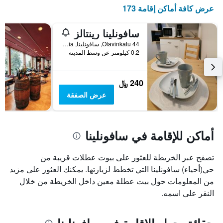
X
عرض كافة أماكن إقامة 173
الذي
يعرض
أيام
سافونلينا رينتالز
الأسبوع.
44 Olavinkatu, سافونلينا, Southern Savonia, فنلندا
يتضمن
0.2 كيلومتر عن وسط المدينة
المخطط
التالي
1
240 ﷼
محور
عرض الصفقة
Y
الذي
يعرض
متوسط
أماكن للإقامة في سافونلينا
سعر
غرفة
تصفح عبر الخريطة للعثور على بيوت عطلات قريبة من
حي(أحياء) سافونلينا التي تخطط لزيارتها. يمكنك العثور على مزيد
من المعلومات حول بيت عطلة معين داخل الخريطة من خلال
النقر على اسمه.