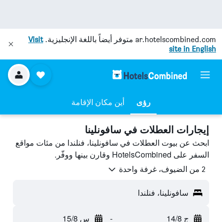
ar.hotelscombined.com
متوفر أيضاً باللغة الإنجليزية.
Visit
site in English
رؤى
أين مكان الإقامة
إيجارات العطلات في سافونلينا
ابحث عن بيوت العطلات في سافونلينا، فنلندا من مئات مواقع
السفر على HotelsCombined وقارن بينها ووفّر.
2 من الضيوف، غرفة واحدة
سافونلينا، فنلندا
ج 14/8
-
س 15/8