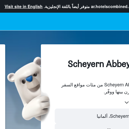
ar.hotelscombined
متوفر أيضاً باللغة الإنجليزية.
Visit site in English
لفنادقبجانب Scheyern Abbey,
ابحث عن فنادق بجانب Scheyern Abbey من مئات مواقع السفر