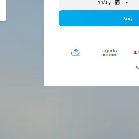
-
ج 14/8
بحث
يد