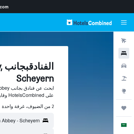
.com
رحلات طيران
فنادق
ا
سيارات
Scheyern
حزم العروض
استكشاف
على HotelsCombined وقارن بينها ووفّر.
2 من الضيوف، غرفة واحدة
رحلات
العَرَبِيَّة