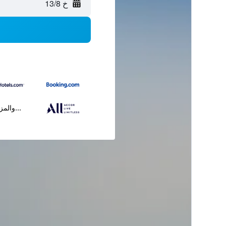
خ 13/8
...والمز