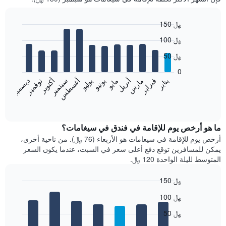
150 ﷼
Bar
Chart
100 ﷼
graphic.
chart
with
50 ﷼
12
bars.
0
فبراير
مايو
أغسطس
نوفمبر
يناير
أبريل
يوليو
أكتوبر
مارس
يونيو
سبتمبر
ديسمبر
يعرض
المخطط
End
of
التالي
interactive
متوسط
chart
سعر
ما هو أرخص يوم للإقامة في فندق في سيغامات؟
غرفة
أرخص يوم للإقامة في سيغامات هو الأربعاء (76 ﷼). من ناحية أخرى،
كل
يمكن للمسافرين توقع دفع أعلى سعر في السبت، عندما يكون السعر
شهر
المتوسط لليلة الواحدة 120 ﷼.
يتضمن
المخطط
150 ﷼
1
Bar
محور
Chart
100 ﷼
graphic.
chart
X
with
الذي
50 ﷼
7
يعرض
bars.