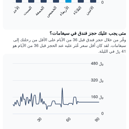
0
الشهور.
الاثنين
الثلاثاء
الأربعاء
الخميس
الجمعة
السبت
الأحد
يتضمن
يعرض
المخطط
المخطط
End
التالي
of
التالي
interactive
1
متوسط
chart
محور
سعر
متى يجب عليك حجز فندق في سيغامات؟
Y
غرفة
وفّر من خلال حجز فندق قبل 36 من الأيام على الأقل من رحلتك إلى
الذي
كل
سيغامات. لقد كان أقل سعر عُثر عليه عند الحجز قبل 36 من الأيام هو
يعرض
يوم
41 ﷼ في الليلة.
متوسط
في
سعر
الأسبوع
480 ﷼
غرفة
يتضمن
Line
المخطط
Chart
graphic.
chart
1
with
320 ﷼
محور
90
X
data
الذي
points.
160 ﷼
يعرض
أيام
يعرض
الأسبوع.
المخطط
0
يتضمن
التالي
90
30
60
المخطط
كيفية
End
of
التالي
تغير
interactive