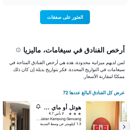
1
سعر
chart
محور
غرفة
Y
عند
العثور على صفقات
الذي
اقتراب
يعرض
تاريخ
متوسط
الإقامة
سعر
يتضمن
غرفة
المخطط
1
أرخص الفنادق في سيغامات، ماليزيا
محور
X
لمن لديهم ميزانية محدودة، هذه هي أرخص الفنادق المتاحة في
الذي
يعرض
سيغامات في التواريخ المحددة. فكر بتواريخ بديلة إن كان ذلك
عدد
ممكنًا لمقارنة الأسعار.
الأيام
قبل
الإقامة
عرض كل الفنادق البالغ عددها 72
يتضمن
المخطط
هوتل أو ماي هوتل
التالي
1
3 نجوم
لا بأس 4.7
محور
No. 99, Jalan Kampung Genuang, سيغامات, ماليزيا
Y
1.3 كيلومتر عن وسط المدينة
الذي