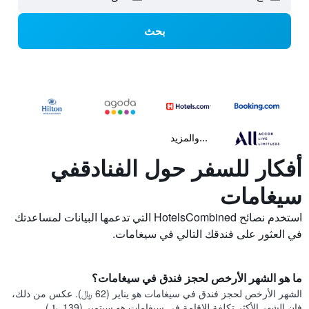
بحث
...والمزيد
أفكار للسفر حول الفنادقفي
سيغامات
استخدم نصائح HotelsCombined التي تدعمها البيانات لمساعدتك
في العثور على فندقك التالي في سيغامات.
ما هو الشهر الأرخص لحجز فندق في سيغامات؟
الشهر الأرخص لحجز فندق في سيغامات هو يناير (62 ﷼). عكس من ذلك،
فإن الشهر الأكثر تكلفة للإقامة في سيغامات هو سبتمبر (139 ﷼).