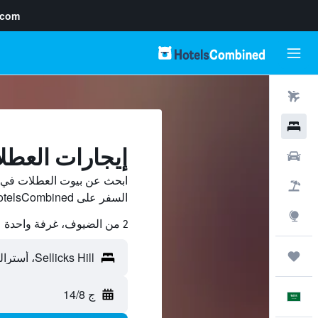
.com
رحلات طيران
فنادق
إيجارات العطلات في ll
سيارات
حزم العروض
السفر على HotelsCombined وقارن بينها ووفّر.
استكشاف
2 من الضيوف، غرفة واحدة
رحلات
ج 14/8
العَرَبِيَّة