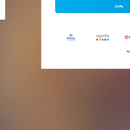
بحث
يد