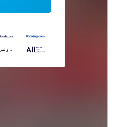
...والمز