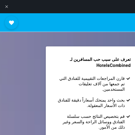
تعرف على سبب حب المسافرين لـ
HotelsCombined
قارن المراجعات التقييمية للفنادق التي
تم جمعها من آلاف تعليقات
المستخدمين.
بحث واحد يمنحك أسعاراً دقيقة للفنادق
ذات الأسعار المعقولة.
قم بتخصيص النتائج حسب سلسلة
الفنادق ووسائل الراحة والسعر وغير
ذلك من الأمور.