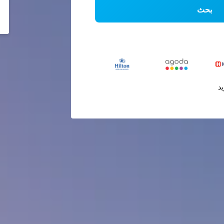
بحث
يد