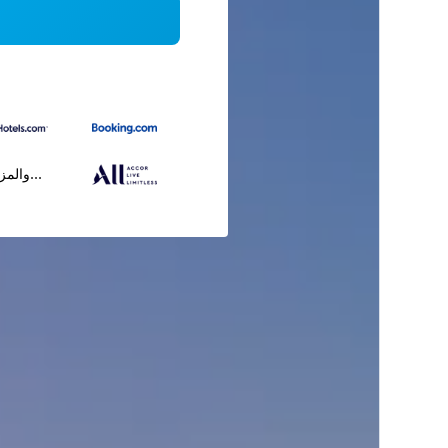
...والمز