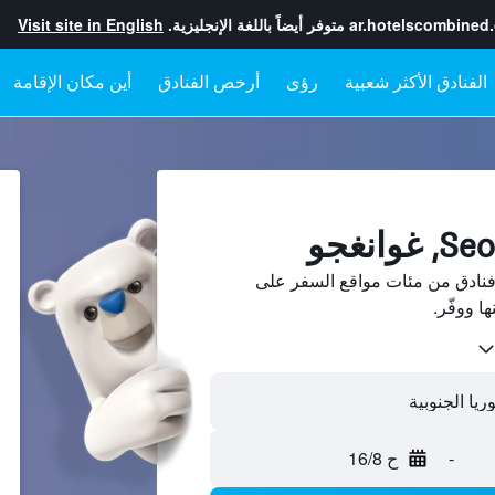
ar.hotelscombined
متوفر أيضاً باللغة الإنجليزية.
Visit site in English
رؤى
أرخص الفنادق
أين مكان الإقامة
Se، غوانغجو فنادق من مئات مواقع السفر على
-
ح 16/8