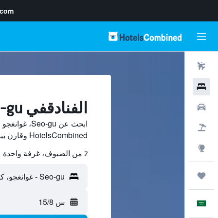
.com
رحلات طيران
فنادق
الفنادقفي Seo-gu, غوانغجو
سيارات
ابحث عن o-gu
حزم العروض
HotelsCombined وقارن بينها ووفّر.
استكشاف
2 من الضيوف، غرفة واحدة
رحلات
س 15/8
العَرَبِيَّة