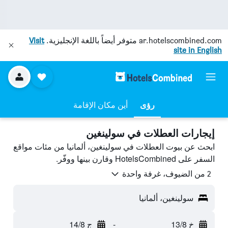
ar.hotelscombined.com
متوفر أيضاً باللغة الإنجليزية.
Visit
site in English
رؤى
أين مكان الإقامة
إيجارات العطلات في سولينغين
ابحث عن بيوت العطلات في سولينغين، ألمانيا من مئات مواقع
السفر على HotelsCombined وقارن بينها ووفّر.
2 من الضيوف، غرفة واحدة
سولينغين، ألمانيا
خ 13/8
-
ج 14/8