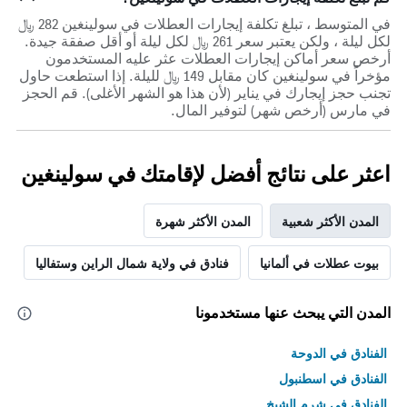
في المتوسط ، تبلغ تكلفة إيجارات العطلات في سولينغين 282 ﷼
لكل ليلة ، ولكن يعتبر سعر 261 ﷼ لكل ليلة أو أقل صفقة جيدة.
أرخص سعر أماكن إيجارات العطلات عثر عليه المستخدمون
مؤخراً في سولينغين كان مقابل 149 ﷼ لليلة. إذا استطعت حاول
تجنب حجز إيجارك في يناير (لأن هذا هو الشهر الأغلى). قم الحجز
في مارس (أرخص شهر) لتوفير المال.
اعثر على نتائج أفضل لإقامتك في سولينغين
المدن الأكثر شعبية
المدن الأكثر شهرة
بيوت عطلات في ألمانيا
فنادق في ولاية شمال الراين وستفاليا
المدن التي يبحث عنها مستخدمونا
الفنادق في الدوحة
الفنادق في اسطنبول
الفنادق في شرم الشيخ