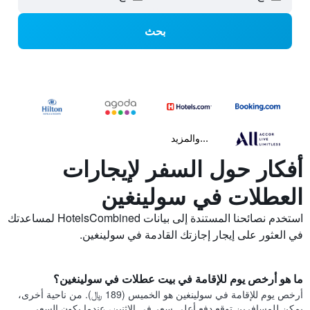
بحث
...والمزيد
أفكار حول السفر لإيجارات
العطلات في سولينغين
استخدم نصائحنا المستندة إلى بيانات HotelsCombined لمساعدتك
في العثور على إيجار إجازتك القادمة في سولينغين.
ما هو أرخص يوم للإقامة في بيت عطلات في سولينغين؟
أرخص يوم للإقامة في سولينغين هو الخميس (189 ﷼). من ناحية أخرى،
يمكن للمسافرين توقع دفع أعلى سعر في الاثنين، عندما يكون السعر