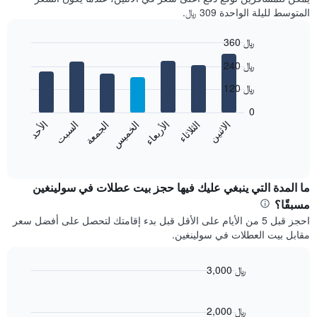
المتوسط لليلة الواحدة 309 ﷼.
360 ﷼
Bar
Chart
240 ﷼
graphic.
chart
with
120 ﷼
7
bars.
0
الاثنين
الثلاثاء
الأربعاء
الخميس
الجمعة
السبت
الأحد
يعرض
المخطط
End
of
التالي
interactive
متوسط
chart
سعر
ما المدة التي ينبغي عليك فيها حجز بيت عطلات في سولينغين
غرفة
مسبقًا؟
كل
احجز قبل 5 من الأيام على الأقل قبل بدء إقامتك لتحصل على أفضل سعر
يوم
مقابل بيت العطلات في سولينغين.
في
الأسبوع
يتضمن
3,000 ﷼
المخطط
Line
Chart
1
graphic.
chart
محور
with
2,000 ﷼