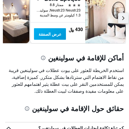
قبل
3 نجوم
ممتاز 8.8
الإقامة
Neustr.23 Neustr.23, سولينغين, ولاية شمال الراين وستفاليا, ألمانيا
يتضمن
1.3 كيلومتر عن وسط المدينة
المخطط
التالي
430 ﷼
1
عرض الصفقة
محور
Y
الذي
يعرض
أماكن للإقامة في سولينغين
متوسط
سعر
غرفة
استخدم الخريطة للعثور على بيوت عطلات في سولينغين قريبة
من نقاط الاهتمام التي سترتادها بشكل متكرر. كميزة إضافية،
يمكن للمستخدمين النقر على بيت عطلة يثير اهتمامهم للعثور
على معلومات مفيدة وصفقات لبيت العطلة ذلك.
حقائق حول الإقامة في سولينغين
كم تبلغ تكلفة إيجارات العطلات في سولينغين؟