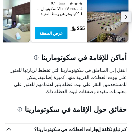
قبل
3 نجوم
ممتاز 9.1
الإقامة
Viale Venezia 4, سكوتومارينا, فينيتو, إيطاليا
يتضمن
0.1 كيلومتر عن وسط المدينة
المخطط
التالي
255 ﷼
1
عرض الصفقة
محور
Y
الذي
يعرض
أماكن للإقامة في سكوتومارينا
متوسط
سعر
غرفة
انتقل إلى المناطق في سكوتومارينا التي تخطط لزيارتها للعثور
على بيوت العطلات القريبة منها. كميزة إضافية، يمكن
للمستخدمين النقر على بيت عطلة يثير اهتمامهم للعثور على
معلومات مفيدة وصفقات لبيت العطلة ذلك.
حقائق حول الإقامة في سكوتومارينا
كم تبلغ تكلفة إيجارات العطلات في سكوتومارينا؟