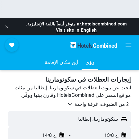
ar.hotelscombined.com
متوفر أيضاً باللغة الإنجليزية.
Visit site in English
رؤى
أين مكان الإقامة
إيجارات العطلات في سكوتومارينا
ابحث عن بيوت العطلات في سكوتومارينا، إيطاليا من مئات
مواقع السفر على HotelsCombined وقارن بينها ووفّر.
2 من الضيوف، غرفة واحدة
سكوتومارينا، إيطاليا
خ 13/8
-
ج 14/8