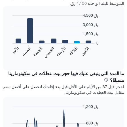
المتوسط لليلة الواحدة 4,150 ﷼.
4,500 ﷼
Bar
Chart
3,000 ﷼
graphic.
chart
with
1,500 ﷼
7
bars.
0
الاثنين
الخميس
الأحد
الأربعاء
السبت
الثلاثاء
الجمعة
يعرض
المخطط
End
of
التالي
interactive
متوسط
chart
سعر
ما المدة التي ينبغي عليك فيها حجز بيت عطلات في سكوتومارينا
غرفة
مسبقًا؟
كل
احجز قبل 37 من الأيام على الأقل قبل بدء إقامتك لتحصل على أفضل سعر
يوم
مقابل بيت العطلات في سكوتومارينا.
في
الأسبوع
يتضمن
1,200 ﷼
المخطط
Line
Chart
1
graphic.
chart
محور
with
800 ﷼
X
90