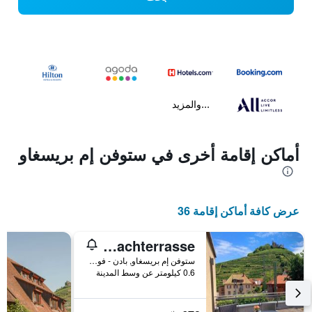
...والمزيد
أماكن إقامة أخرى في ستوفن إم بريسغاو
عرض كافة أماكن إقامة 36
Penthouse Burgblick mit Dachterrasse
ستوفن إم بريسغاو, بادن - فورتمبيرغ, ألمانيا
0.6 كيلومتر عن وسط المدينة