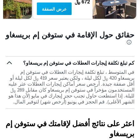
672 ﷼
عرض الصفقة
حقائق حول الإقامة في ستوفن إم بريسغاو
كم تبلغ تكلفة إيجارات العطلات في ستوفن إم بريسغاو؟
في المتوسط ، تبلغ تكلفة إيجارات العطلات في ستوفن إم
بريسغاو 420 ﷼ لكل ليلة ، ولكن يعتبر سعر 419 ﷼ لكل ليلة أو
أقل صفقة جيدة. أرخص سعر أماكن إيجارات العطلات عثر عليه
المستخدمون مؤخراً في ستوفن إم بريسغاو كان مقابل 289 ﷼
لليلة. إذا استطعت حاول تجنب حجز إيجارك في مايو (لأن هذا هو
الشهر الأغلى). قم الحجز في يونيو (أرخص شهر) لتوفير المال.
اعثر على نتائج أفضل لإقامتك في ستوفن إم
بريسغاو