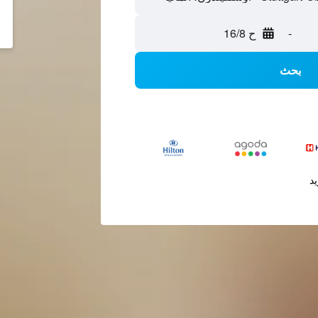
-
ح 16/8
بحث
يد