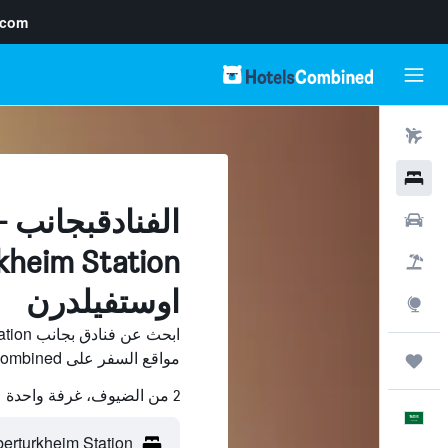
.com
رحلات طيران
فنادق
ال
سيارات
حزم العروض
اوستفيلدرن
استكشاف
مواقع السفر على HotelsCombined وقارن بينها ووفّر.
رحلات
2 من الضيوف، غرفة واحدة
العَرَبِيَّة