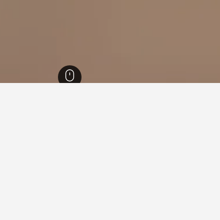
رتمبيرغ
28,271
شتوتغارت
627
Stuttgart-Oberturkheim Station
Stuttgart-
النبوي؟