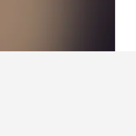
الصفحة الرئيسية
ألمانيا
303,490
بادن - فو
حقائق حول الإقامة في Oberturkheim Station
ما هو الفندق الجيد بالقرب من المسجد 