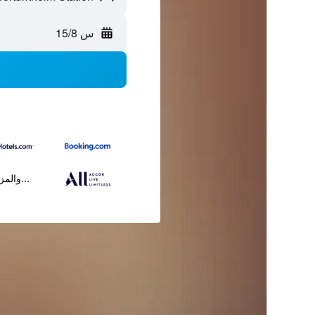
س 15/8
...والمز