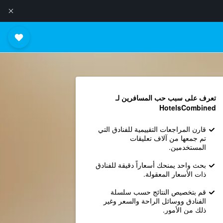
تعرف على سبب حب المسافرين لـ
HotelsCombined
قارن المراجعات التقييمية للفنادق التي
تم جمعها من آلاف تعليقات
المستخدمين.
بحث واحد يمنحك أسعاراً دقيقة للفنادق
ذات الأسعار المعقولة.
قم بتخصيص النتائج حسب سلسلة
الفنادق ووسائل الراحة والسعر وغير
ذلك من الأمور.