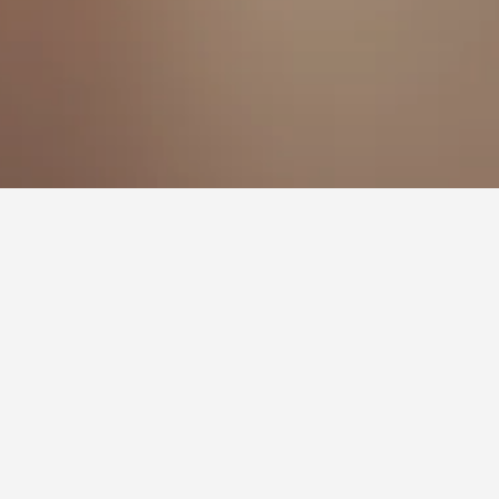
يعتبر بولمان زمزم المدينة هو فندق بالقرب من المسجد النبوي وهو شعبي لبمستخدمي HotelsCombined ، حيث سجل نقاط تقييم تبلغ 8.6 عبر 6,530 من