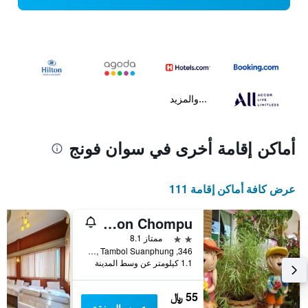
...والمزيد
أماكن إقامة أخرى في سوان فونج
عرض كافة أماكن إقامة 111
Baan Gon Chompu
2 نجمتين
ممتاز 8.1
346, Moo 1, Tambol Suanphung, سوان فونج, تايلاند
1.1 كيلومتر عن وسط المدينة
55 ﷼