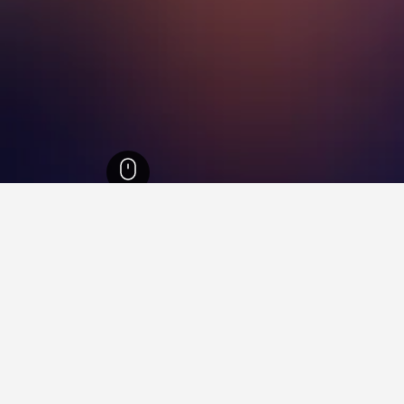
ويلز
30,716
Talybont-on-Usk
22
Talybon