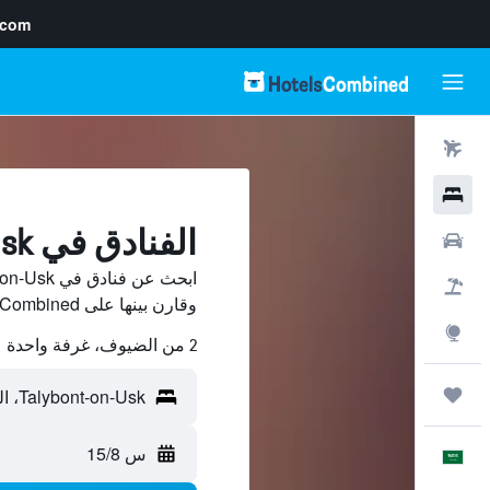
.com
رحلات طيران
فنادق
الفنادق في Talybont-on-Usk
سيارات
حزم العروض
وقارن بينها على HotelsCombined ووفّر.
استكشاف
2 من الضيوف، غرفة واحدة
رحلات
س 15/8
العَرَبِيَّة