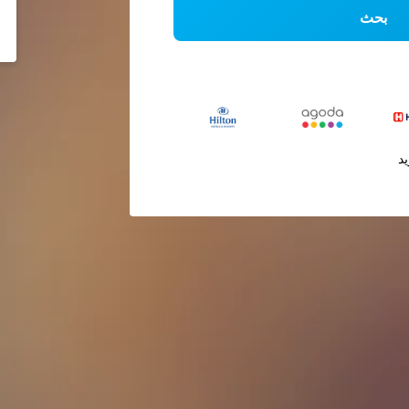
بحث
يد