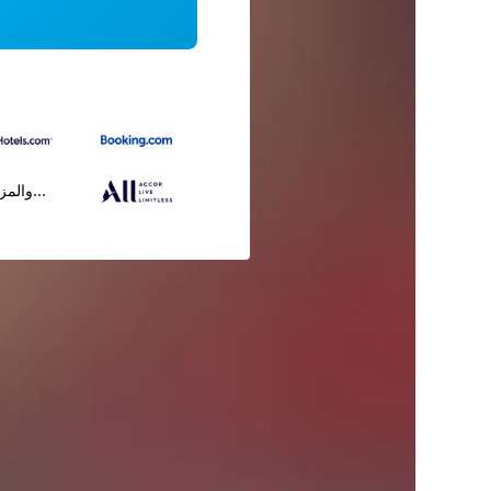
...والمز