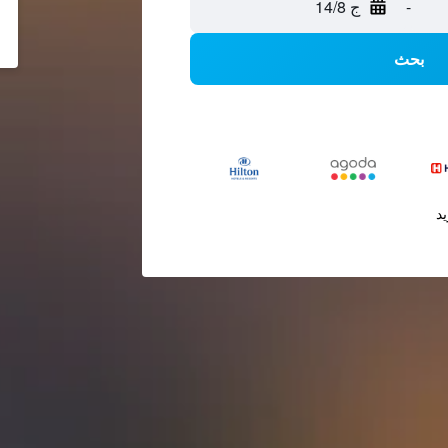
-
ج 14/8
بحث
يد