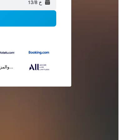
خ 13/8
...والمز