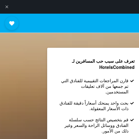
تعرف على سبب حب المسافرين لـ
HotelsCombined
قارن المراجعات التقييمية للفنادق التي
تم جمعها من آلاف تعليقات
المستخدمين.
بحث واحد يمنحك أسعاراً دقيقة للفنادق
ذات الأسعار المعقولة.
قم بتخصيص النتائج حسب سلسلة
الفنادق ووسائل الراحة والسعر وغير
ذلك من الأمور.