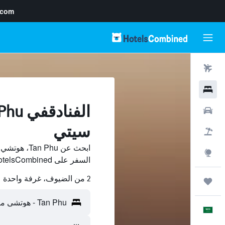
.com
رحلات طيران
فنادق
سيارات
سيتي
حزم العروض
ابحث عن Phu
استكشاف
السفر على HotelsCombined وقارن بينها ووفّر.
2 من الضيوف، غرفة واحدة
رحلات
العَرَبِيَّة