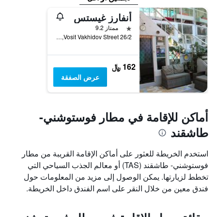
أنفارز غيستس
نجمة واحدة
ممتاز 9.2
26/2 Vosit Vakhidov Street, تاشكينت, أوزبكستان
162 ﷼
عرض الصفقة
أماكن للإقامة في مطار فوستوشني-
طاشقند
استخدم الخريطة للعثور على أماكن الإقامة القريبة من مطار
فوستوشني- طاشقند (TAS) أو معالم الجذب السياحي التي
تخطط لزيارتها. يمكن الوصول إلى مزيد من المعلومات حول
فندق معين من خلال النقر على اسم الفندق داخل الخريطة.