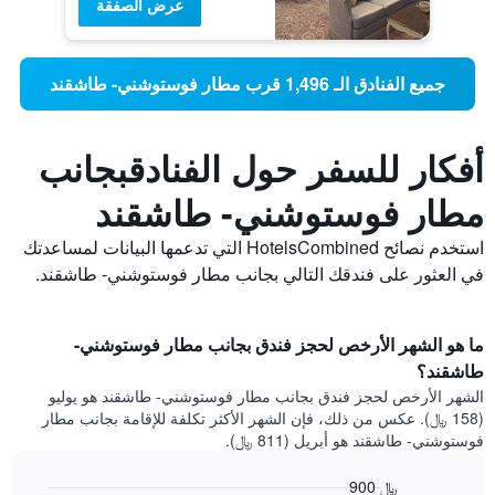
عرض الصفقة
جميع الفنادق الـ 1,496 قرب مطار فوستوشني- طاشقند
أفكار للسفر حول الفنادقبجانب
مطار فوستوشني- طاشقند
استخدم نصائح HotelsCombined التي تدعمها البيانات لمساعدتك
في العثور على فندقك التالي بجانب مطار فوستوشني- طاشقند.
ما هو الشهر الأرخص لحجز فندق بجانب مطار فوستوشني-
طاشقند؟
الشهر الأرخص لحجز فندق بجانب مطار فوستوشني- طاشقند هو يوليو
(158 ﷼). عكس من ذلك، فإن الشهر الأكثر تكلفة للإقامة بجانب مطار
فوستوشني- طاشقند هو أبريل (811 ﷼).
900 ﷼