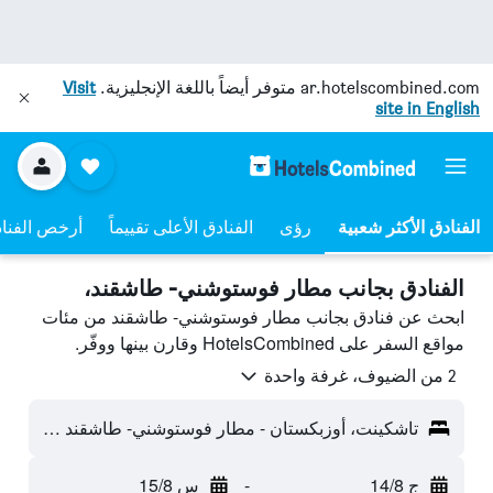
ar.hotelscombined.com
متوفر أيضاً باللغة الإنجليزية.
Visit
site in English
رؤى
الفنادق الأعلى تقييماً
أرخص الفنا
الفنادق بجانب مطار فوستوشني- طاشقند،
ابحث عن فنادق بجانب مطار فوستوشني- طاشقند من مئات
مواقع السفر على HotelsCombined وقارن بينها ووفّر.
2 من الضيوف، غرفة واحدة
تاشكينت، أوزبكستان - مطار فوستوشني- طاشقند (TAS)
ج 14/8
-
س 15/8