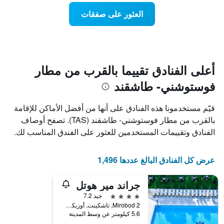
Y
عند
العثور على صفقات
الذي
اقتراب
يعرض
تاريخ
متوسط
الإقامة
سعر
يتضمن
غرفة
المخطط
1
أعلى الفنادق تقييما بالقرب من مطار
محور
فوستوشني- طاشقند
X
الذي
يعرض
قيّم مستخدمونا هذه الفنادق على أنها من أفضل الأماكن للإقامة
عدد
بالقرب من مطار فوستوشني- طاشقند (TAS). تصفح أوصاف
الأيام
الفنادق وتقييمات المستخدمين للعثور على الفندق المناسب لك.
قبل
الإقامة
يتضمن
عرض كل الفنادق البالغ عددها 1,496
المخطط
التالي
1
جراند مير هوتل
محور
4 نجوم
جيد 7.2
Y
Mirobod 2, تاشكينت, أوزبكستان
الذي
5.6 كيلومتر عن وسط المدينة
يعرض