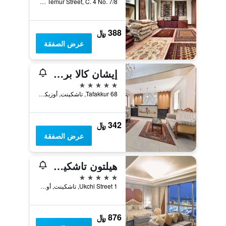
Amir Temur Street, C. 4 No. 7/8, تاشكينت, أوزبكستان
388 ﷼
عرض الصفقة
إيشان كالا بريميوم كلاس هوتل
5 نجوم
Tafakkur 68, تاشكينت, أوزبكستان
342 ﷼
عرض الصفقة
هيلتون تاشكينت سيتي
5 نجوم
1 Ukchi Street, تاشكينت, أوزبكستان
876 ﷼