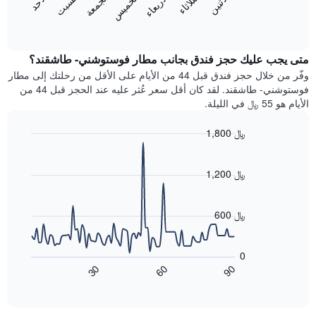
الاثنين
الثلاثاء
الأربعاء
الخميس
الجمعة
السبت
الأحد
يعرض
التالي
المخطط
End
1
of
التالي
محور
interactive
متوسط
chart
Y
سعر
متى يجب عليك حجز فندق بجانب مطار فوستوشني- طاشقند؟
الذي
غرفة
وفّر من خلال حجز فندق قبل 44 من الأيام على الأقل من رحلتك إلى مطار
يعرض
كل
فوستوشني- طاشقند. لقد كان أقل سعر عُثر عليه عند الحجز قبل 44 من
متوسط
يوم
سعر
الأيام هو 55 ﷼ في الليلة.
في
غرفة
الأسبوع
1,800 ﷼
يتضمن
Line
المخطط
Chart
graphic.
chart
1
with
1,200 ﷼
محور
90
X
data
الذي
points.
600 ﷼
يعرض
أيام
يعرض
الأسبوع.
المخطط
0
يتضمن
التالي
60
90
30
المخطط
كيفية
End
of
التالي
تغير
interactive
1
سعر
chart
محور
غرفة