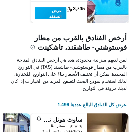
متوسط
سعر
3,745 ﷼
عرض
غرفة
الصفقة
أرخص الفنادق بالقرب من مطار
فوستوشني- طاشقند، تاشكينت
لمن لديهم ميزانية محدودة، هذه هي أرخص الفنادق المتاحة
بالقرب من مطار فوستوشني- طاشقند (TAS) في التواريخ
المحددة. يمكن أن تختلف الأسعار بناءً على التواريخ المُختارة،
لذلك استخدم نموذج البحث لتصفح المزيد من الخيارات إذا كان
لديك مرونة في التواريخ.
عرض كل الفنادق البالغ عددها 1,496
ساوث هوتل تاشكينت
3 نجوم
ممتاز 8.1
27 Saadiy, تاشكينت, أوزبكستان