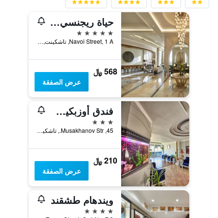
حياة ريجنسي طشقند
5 نجوم
Navoi Street, 1 A, تاشكينت, أوزبكستان
568 ﷼
عرض الصفقة
فندق أوزبكيستان
3 نجوم
45, Musakhanov Str., تاشكينت, أوزبكستان
210 ﷼
عرض الصفقة
ويندهام طشقند
4 نجوم