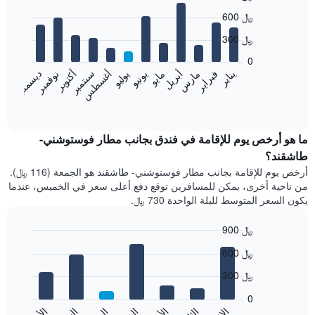
Bar
Chart
600 ﷼
graphic.
chart
with
300 ﷼
12
bars.
0
فبراير
مايو
أغسطس
نوفمبر
يناير
أبريل
يوليو
أكتوبر
مارس
يونيو
سبتمبر
ديسمبر
يعرض
المخطط
End
of
التالي
interactive
متوسط
chart
سعر
ما هو أرخص يوم للإقامة في فندق بجانب مطار فوستوشني-
غرفة
طاشقند؟
كل
أرخص يوم للإقامة بجانب مطار فوستوشني- طاشقند هو الجمعة (116 ﷼).
شهر
من ناحية أخرى، يمكن للمسافرين توقع دفع أعلى سعر في الخميس، عندما
يتضمن
يكون السعر المتوسط لليلة الواحدة 730 ﷼.
المخطط
1
900 ﷼
محور
X
Bar
Chart
600 ﷼
graphic.
الذي
chart
with
يعرض
300 ﷼
7
الشهور.
bars.
يتضمن
0
المخطط