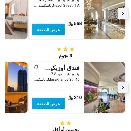
Navoi Street, 1 A, تاشكينت, أوزبكستان
568 ﷼
عرض الصفقة
3 نجوم
3 نجوم
فندق أوزبكيستان
3 نجوم
جيد 7.2
45, Musakhanov Str., تاشكينت, أوزبكستان
210 ﷼
عرض الصفقة
2 نجمتين
نجمتين أو أقل