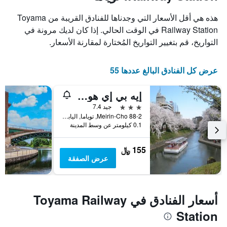
هذه هي أقل الأسعار التي وجدناها للفنادق القريبة من Toyama
Railway Station في الوقت الحالي. إذا كان لديك مرونة في
التواريخ، قم بتغيير التواريخ المُختارة لمقارنة الأسعار.
عرض كل الفنادق البالغ عددها 55
إيه بي إي هوتل توياما إكيماي
3 نجوم
جيد 7.4
88-2 Meirin-Cho, توياما, اليابان
0.1 كيلومتر عن وسط المدينة
155 ﷼
عرض الصفقة
أسعار الفنادق في Toyama Railway
Station