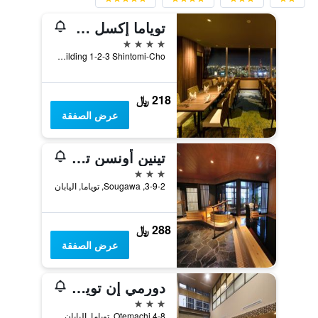
توياما إكسل هوتل طوكيو
4 نجوم
Cic Building 1-2-3 Shintomi-Cho, توياما, اليابان
218 ﷼
عرض الصفقة
تينين أونسن توياما تسوروغي نو يو أونيادو نونو
3 نجوم
3-9-2, Sougawa, توياما, اليابان
288 ﷼
عرض الصفقة
دورمي إن توياما ناتشورال هوت سبرينج
3 نجوم
4-8 Otemachi, توياما, اليابان