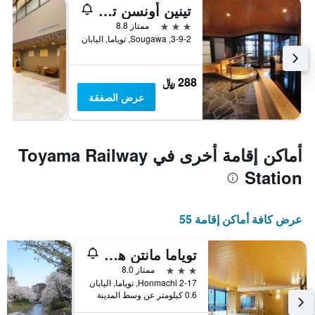
تينين أونسن توياما تسوروغي نو يو أونيادو نونو
3 نجوم
ممتاز 8.8
3-9-2, Sougawa, توياما, اليابان
288 ﷼
عرض الصفقة
أماكن إقامة أخرى في Toyama Railway
Station
عرض كافة أماكن إقامة 55
توياما مانتن هوتل
3 نجوم
ممتاز 8.0
2-17 Honmachi, توياما, اليابان
0.6 كيلومتر عن وسط المدينة