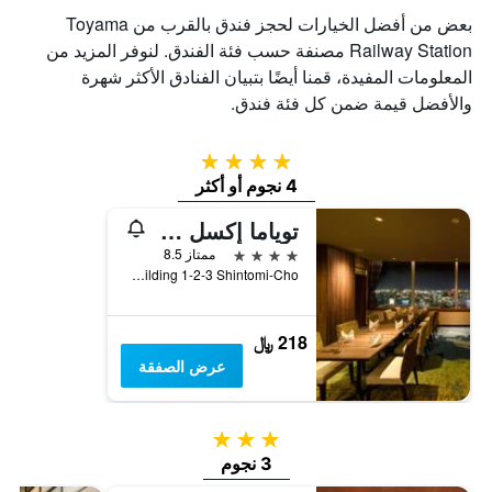
بعض من أفضل الخيارات لحجز فندق بالقرب من Toyama
Railway Station مصنفة حسب فئة الفندق. لنوفر المزيد من
المعلومات المفيدة، قمنا أيضًا بتبيان الفنادق الأكثر شهرة
والأفضل قيمة ضمن كل فئة فندق.
4 نجوم
4 نجوم أو أكثر
توياما إكسل هوتل طوكيو
4 نجوم
ممتاز 8.5
Cic Building 1-2-3 Shintomi-Cho, توياما, اليابان
218 ﷼
عرض الصفقة
3 نجوم
3 نجوم