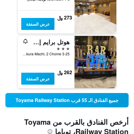
273 ﷼
عرض الصفقة
هوتل برايم إن توياما
3 نجوم
Sakura-Machi, 2 Chome 3-25, توياما, اليابان
262 ﷼
عرض الصفقة
جميع الفنادق الـ 55 قرب Toyama Railway Station
أرخص الفنادق بالقرب من Toyama
Railway Station، توياما