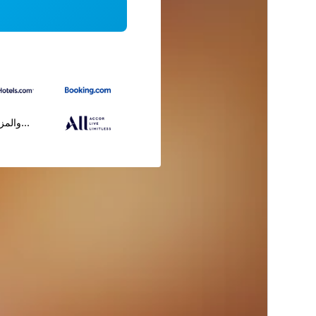
...والمز