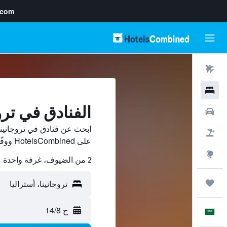
.com
رحلات طيران
فنادق
الفنادق في ترو
سيارات
ابحث عن فنادق في تروجانينا
حزم العروض
على HotelsCombined ووفّر.
استكشاف
2 من الضيوف، غرفة واحدة
رحلات
ج 14/8
العَرَبِيَّة