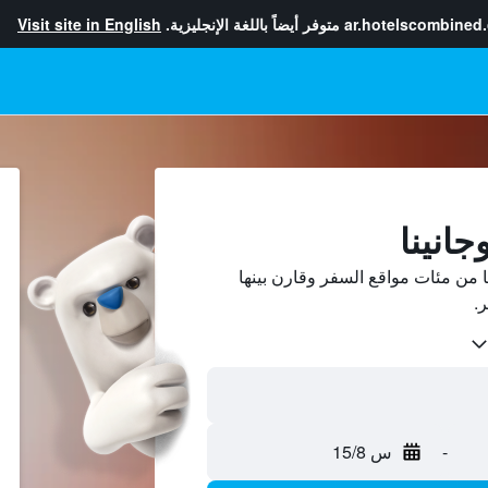
ar.hotelscombined
متوفر أيضاً باللغة الإنجليزية.
Visit site in English
جانينا
 من مئات مواقع السفر وقارن بينها
-
س 15/8