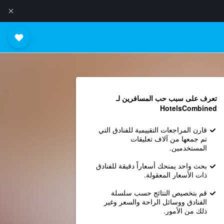
تعرف على سبب حب المسافرين لـ
HotelsCombined
قارن المراجعات التقييمية للفنادق التي
تم جمعها من آلاف تعليقات
المستخدمين.
بحث واحد يمنحك أسعاراً دقيقة للفنادق
ذات الأسعار المعقولة.
قم بتخصيص النتائج حسب سلسلة
الفنادق ووسائل الراحة والسعر وغير
ذلك من الأمور.