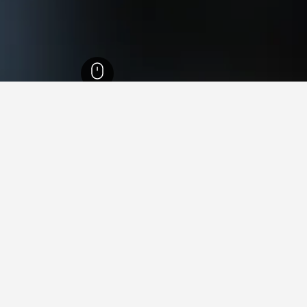
ا
26,343
Western Suburbs Melbourne
6,864
تروجانينا
49
في تروجانينا
 فيها عند زيارة فيكتوريا؟