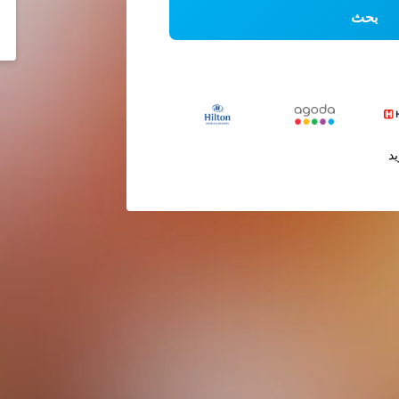
بحث
يد