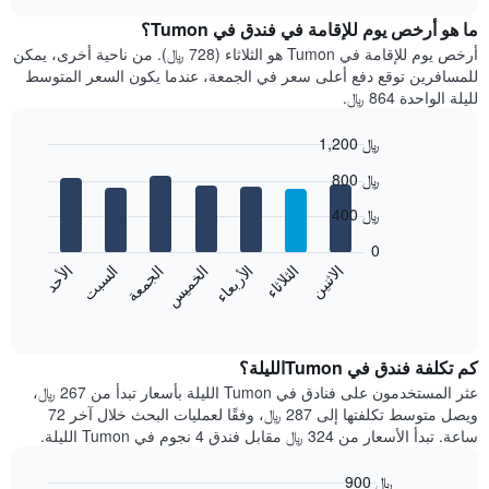
متوسط
chart
سعر
ما هو أرخص يوم للإقامة في فندق في Tumon؟
غرفة
أرخص يوم للإقامة في Tumon هو الثلاثاء (728 ﷼). من ناحية أخرى، يمكن
كل
للمسافرين توقع دفع أعلى سعر في الجمعة، عندما يكون السعر المتوسط
شهر
لليلة الواحدة 864 ﷼.
يتضمن
المخطط
1,200 ﷼
1
Bar
محور
Chart
800 ﷼
graphic.
chart
X
with
الذي
400 ﷼
7
يعرض
bars.
0
الشهور.
الاثنين
الخميس
الأحد
الأربعاء
السبت
الثلاثاء
الجمعة
يتضمن
يعرض
المخطط
المخطط
End
التالي
of
التالي
interactive
1
متوسط
chart
محور
سعر
كم تكلفة فندق في Tumonالليلة؟
Y
غرفة
عثر المستخدمون على فنادق في Tumon الليلة بأسعار تبدأ من 267 ﷼،
الذي
كل
ويصل متوسط تكلفتها إلى 287 ﷼، وفقًا لعمليات البحث خلال آخر 72
يعرض
يوم
ساعة. تبدأ الأسعار من 324 ﷼ مقابل فندق 4 نجوم في Tumon الليلة.
متوسط
في
سعر
الأسبوع
900 ﷼
غرفة
يتضمن