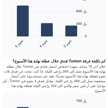
Bar
المخطط
Chart
graphic.
chart
1
600 ﷼
with
محور
3
X
bars.
الذي
300 ﷼
يعرض
يعرض
أيام
المخطط
0
الأسبوع.
التالي
ن
م
ن
م
ن
م
يتضمن
متوسط
4
ج
و
3
ج
و
5
ج
و
المخطط
End
سعر
of
التالي
الغرفة
interactive
1
هذه
chart
محور
كم تكلفة غرفة Tumon فندق خلال عطلة نهاية هذا الأسبوع؟
الليلة
Y
الذي
خلال آخر 72 ساعة، شهدنا انخفاض أسعار فنادق في Tumon خلال عطلة
الذي
عُثر
نهاية هذا الأسبوع تصل إلى 266 ﷼في الليلة. إذا كنت تبحث عن فندق ثلاث
يعرض
عليه
نجوم لعطلة نهاية هذا الأسبوع تحديدًا، فقد عثر مستخدمونا على أسعار
متوسط
خلال
منخفضة تصل إلى 266 ﷼ في الليلة. مقابل فندق 4 نجوم في Tumon، عُثر
سعر
آخر
مؤخرًا على أرخص سعر والذي كان 324 ﷼في الليلة لعطلة نهاية هذا
غرفة
3
الأسبوع.
أيام
مع
750 ﷼
التصنيف
Bar
حسب
Chart