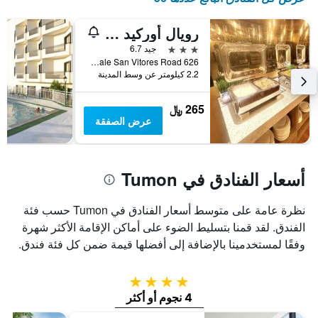
المخطط
عطلة
التالي
نهاية
رويال أوركيد جوام هوتل
1
هذا
محور
3 نجوم
جيد 6.7
الأسبوع
Y
626 Pale San Vitores Road, تاموننغ, غوام
خلال
الذي
2.2 كيلومتر عن وسط المدينة
آخر
يعرض
3
متوسط
أيام
265 ﷼
سعر
عرض الصفقة
غرفة
أسعار الفنادق في Tumon
نظرة عامة على متوسط أسعار الفنادق في Tumon حسب فئة
الفندق. لقد قمنا بتسليط الضوء على أماكن الإقامة الأكثر شهرة
وفقًا لمستخدمينا بالإضافة إلى أفضلها قيمة ضمن كل فئة فندق.
4 نجوم
4 نجوم أو أكثر