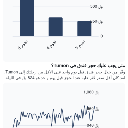
graphic.
chart
النجوم
500 ﷼
with
يتضمن
3
المخطط
bars.
1
250 ﷼
محور
يعرض
X
المخطط
0
التي
التالي
ن
م
ن
م
ن
م
تعرض
متوسط
4
ج
و
3
ج
و
5
ج
و
فئات
End
سعر
of
الفنادق
الغرفة
interactive
بالنجوم.
خلال
chart
يتضمن
متى يجب عليك حجز فندق في Tumon؟
عطلة
المخطط
نهاية
وفّر من خلال حجز فندق قبل يوم واحد على الأقل من رحلتك إلى Tumon.
1
هذا
لقد كان أقل سعر عُثر عليه عند الحجز قبل يوم واحد هو 824 ﷼ في الليلة.
محور
الأسبوع
Y
الذي
الذي
1,080 ﷼
عُثر
يعرض
عليه
Line
Chart
متوسط
graphic.
chart
خلال
سعر
with
960 ﷼
آخر
90
الغرفة
3
data
هذه
أيام
points.
الليلة
840 ﷼
مع