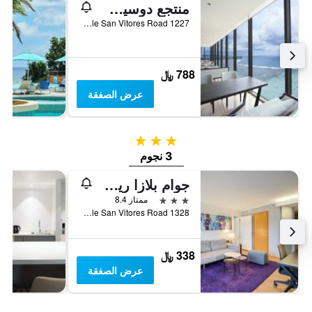
منتجع دوسيت ثاني غوام
1227 Pale San Vitores Road, تاموننغ, غوام
788 ﷼
عرض الصفقة
3 نجوم
3 نجوم
جوام بلازا ريزورت
3 نجوم
ممتاز 8.4
1328 Pale San Vitores Road, تاموننغ, غوام
338 ﷼
عرض الصفقة