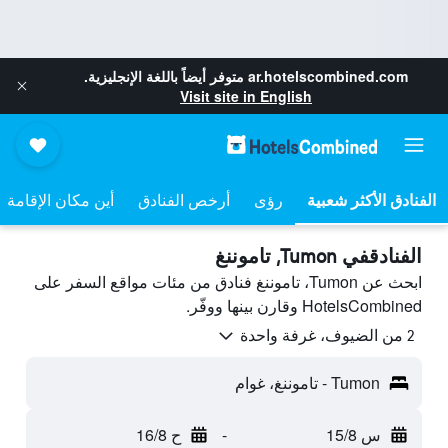
ar.hotelscombined.com
متوفر أيضاً باللغة الإنجليزية.
Visit site in English
رؤى
أرخص الفنادق
أين مكان الإقامة
الفنادقفي Tumon, تاموننغ
ابحث عن Tumon، تاموننغ فنادق من مئات مواقع السفر على
HotelsCombined وقارن بينها ووفّر.
2 من الضيوف، غرفة واحدة
Tumon - تاموننغ، غوام
س 15/8
-
ح 16/8