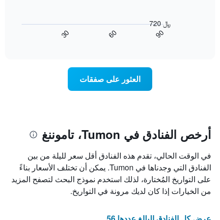
الذي
التصنيف
يعرض
عُثر
حسب
المخطط
عليه
النجوم
720 ﷼
التالي
خلال
يتضمن
60
90
30
كيفية
End
آخر
المخطط
of
تغير
3
interactive
1
سعر
chart
أيام
محور
غرفة
X
عند
العثور على صفقات
الذي
اقتراب
يعرض
تاريخ
فئات
الإقامة
الفنادق
يتضمن
بالنجوم.
المخطط
يتضمن
1
أرخص الفنادق في Tumon، تاموننغ
المخطط
محور
1
X
محور
في الوقت الحالي، تقدم هذه الفنادق أقل سعر لليلة من بين
الذي
Y
يعرض
الفنادق التي وجدناها في Tumon. يمكن أن تختلف الأسعار بناءً
الذي
عدد
على التواريخ المُختارة، لذلك استخدم نموذج البحث لتصفح المزيد
يعرض
الأيام
من الخيارات إذا كان لديك مرونة في التواريخ.
متوسط
قبل
سعر
الإقامة
غرفة
يتضمن
عرض كل الفنادق البالغ عددها 56
في