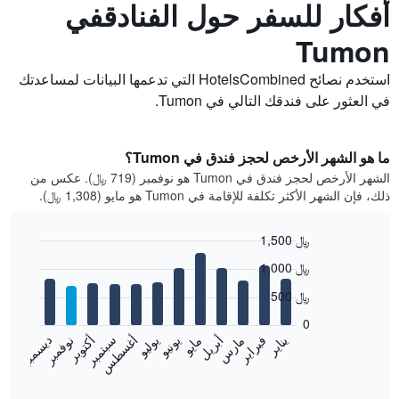
أفكار للسفر حول الفنادقفي
Tumon
استخدم نصائح HotelsCombined التي تدعمها البيانات لمساعدتك
في العثور على فندقك التالي في Tumon.
ما هو الشهر الأرخص لحجز فندق في Tumon؟
الشهر الأرخص لحجز فندق في Tumon هو نوفمبر (719 ﷼). عكس من
ذلك، فإن الشهر الأكثر تكلفة للإقامة في Tumon هو مايو (1,308 ﷼).
1,500 ﷼
Bar
Chart
1,000 ﷼
graphic.
chart
with
500 ﷼
12
bars.
0
فبراير
مايو
أغسطس
نوفمبر
يناير
أبريل
يوليو
أكتوبر
مارس
يونيو
سبتمبر
ديسمبر
يعرض
المخطط
End
of
التالي
interactive