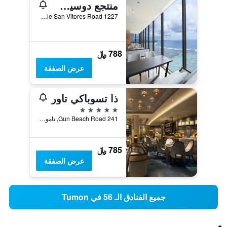
منتجع دوسيت ثاني غوام
1227 Pale San Vitores Road, تاموننغ, غوام
788 ﷼
عرض الصفقة
ذا تسوباكي تاور
5 نجوم
241 Gun Beach Road, تاموننغ, غوام
785 ﷼
عرض الصفقة
جميع الفنادق الـ 56 في Tumon