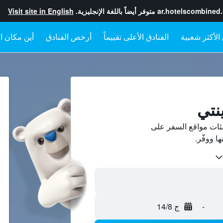
ar.hotelscombined
متوفر أيضاً باللغة الإنجليزية.
Visit site in English
الفنادق الأعلى تقييماً
أرخص الفنادق
أين مكان ال
نتي
ئات مواقع السفر على
-
ج 14/8