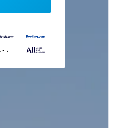
...والمز