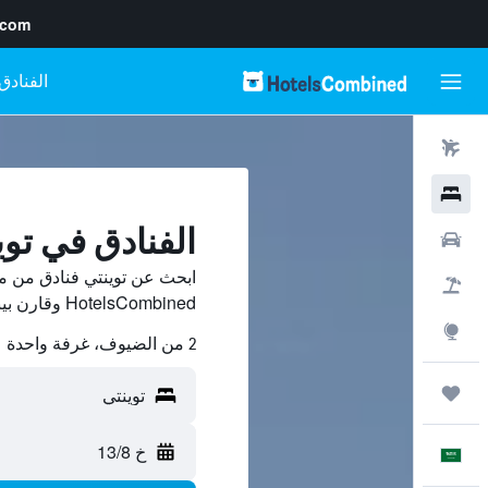
.com
رحلات طيران
فنادق
الفنادق في توي
سيارات
ابحث عن توينتي فنادق من م
حزم العروض
HotelsCombined وقارن بينها ووفّر.
استكشاف
2 من الضيوف، غرفة واحدة
رحلات
خ 13/8
العَرَبِيَّة