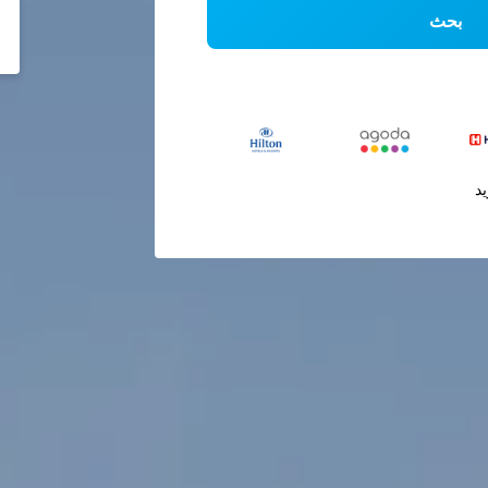
بحث
يد