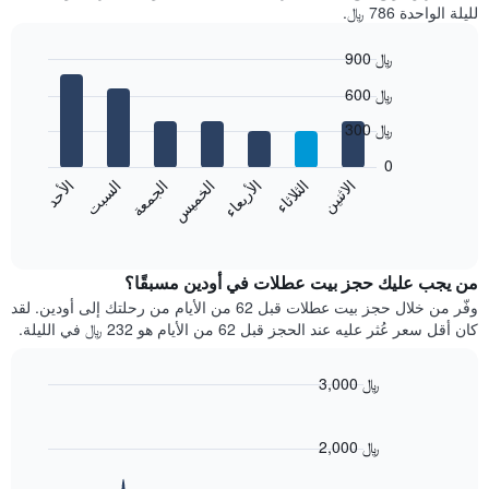
لليلة الواحدة 786 ﷼.
900 ﷼
Bar
Chart
600 ﷼
graphic.
chart
with
300 ﷼
7
bars.
0
الاثنين
الثلاثاء
الأربعاء
الخميس
الجمعة
السبت
الأحد
يعرض
المخطط
End
of
التالي
interactive
متوسط
chart
سعر
من يجب عليك حجز بيت عطلات في أودين مسبقًا؟
غرفة
وفّر من خلال حجز بيت عطلات قبل 62 من الأيام من رحلتك إلى أودين. لقد
كل
كان أقل سعر عُثر عليه عند الحجز قبل 62 من الأيام هو 232 ﷼ في الليلة.
يوم
في
الأسبوع
3,000 ﷼
يتضمن
Line
Chart
المخطط
graphic.
chart
with
1
2,000 ﷼
90
محور
data
X