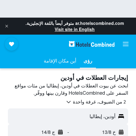
ar.hotelscombined.com
متوفر أيضاً باللغة الإنجليزية.
Visit site in English
رؤى
أين مكان الإقامة
إيجارات العطلات في أودين
ابحث عن بيوت العطلات في أودين، إيطاليا من مئات مواقع
السفر على HotelsCombined وقارن بينها ووفّر.
2 من الضيوف، غرفة واحدة
أودين، إيطاليا
خ 13/8
-
ج 14/8