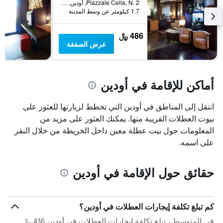
Piazzale Cella, N. 2, أودين, مقاطعة أوديني, إيطاليا
يتضمن
1.7 كيلومتر عن وسط المدينة
المخطط
التالي
486 ﷼
1
عرض الصفقة
محور
Y
الذي
يعرض
أماكن للإقامة في أودين
متوسط
سعر
غرفة
انتقل إلى المناطق في أودين التي تخطط لزيارتها للعثور على
بيوت العطلات القريبة منها. يمكنك العثور على مزيد من
المعلومات حول بيت عطلة معين داخل الخريطة من خلال النقر
على اسمه.
حقائق حول الإقامة في أودين
كم تبلغ تكلفة إيجارات العطلات في أودين؟
في المتوسط ، تبلغ تكلفة إيجارات العطلات في أودين 436 ﷼