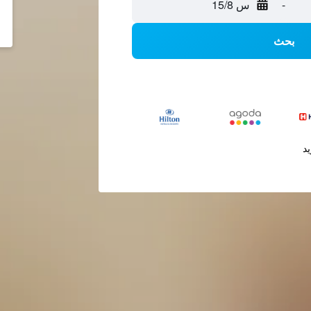
-
س 15/8
بحث
يد