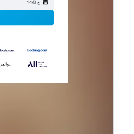
ج 14/8
...والمز