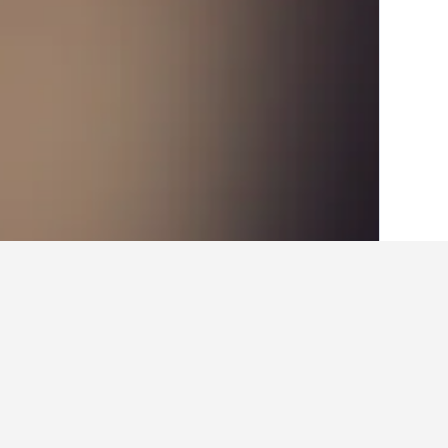
الصفحة الرئيسية
ألمانيا
303,539
بادن - فو
حقائق حول الإقامة 