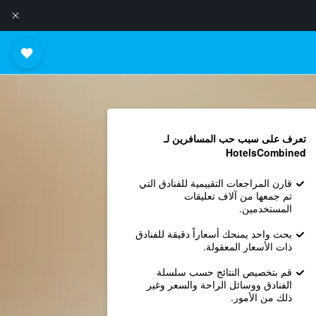
تعرف على سبب حب المسافرين لـ
HotelsCombined
قارن المراجعات التقييمية للفنادق التي
تم جمعها من آلاف تعليقات
المستخدمين.
بحث واحد يمنحك أسعاراً دقيقة للفنادق
ذات الأسعار المعقولة.
قم بتخصيص النتائج حسب سلسلة
الفنادق ووسائل الراحة والسعر وغير
ذلك من الأمور.