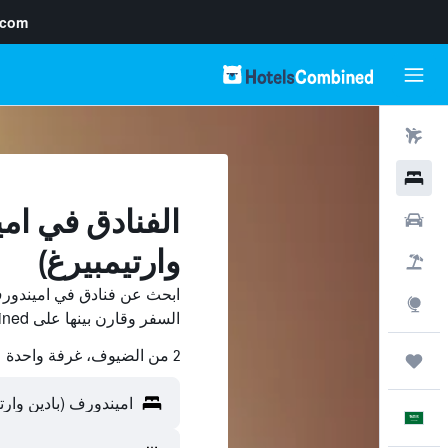
.com
رحلات طيران
فنادق
الفنادق في امي
سيارات
وارتيمبيرغ)
حزم العروض
ابحث عن فنادق في اميندورف 
استكشاف
السفر وقارن بينها على HotelsCombined ووفّر.
2 من الضيوف، غرفة واحدة
رحلات
العَرَبِيَّة