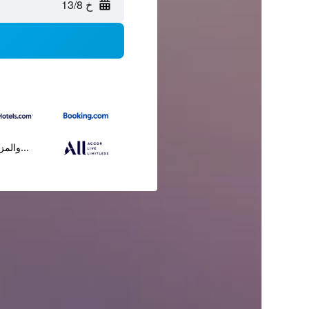
خ 13/8
...والمز