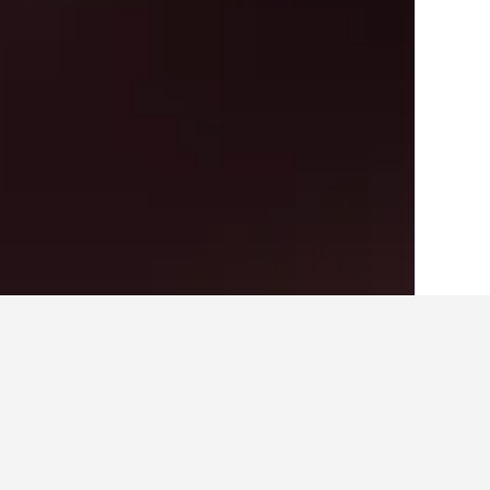
الصفحة الرئيسية
جنوب أفريقيا
59,436
محا
أرخص الفنادق بال