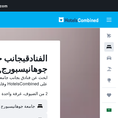
.com
رحلات طيران
فنادق
الفنادقبجانب 
سيارات
جوهانيسبورج,
حزم العروض
ابحث عن فنادق بجانب جامع
استكشاف
على HotelsCombined وقارن بينها ووفّر.
2 من الضيوف، غرفة واحدة
رحلات
العَرَبِيَّة