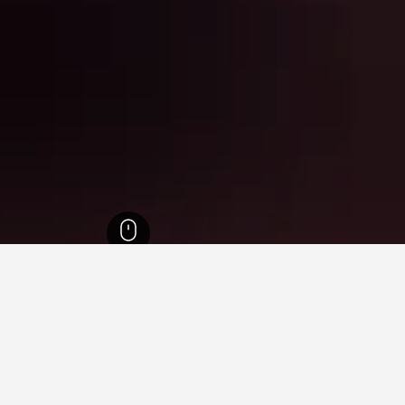
فظة غاوتينج
10,137
جوهانسبرغ
3,522
Randburg
115
جامعة جوهانيسبورج
قرب من جامعة جوهانيسبورج، جوها