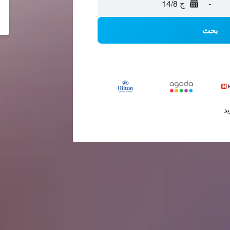
-
ج 14/8
بحث
يد