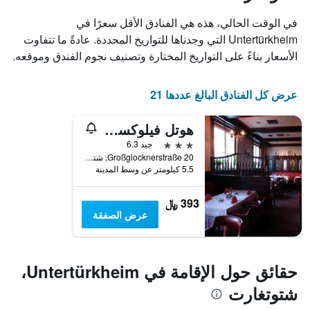
X
الذي
في الوقت الحالي، هذه هي الفنادق الأقل سعرًا في
يعرض
Untertürkheim التي وجدناها للتواريخ المحددة. عادةً ما تتفاوت
أيام
الأسعار بناءً على التواريخ المختارة وتصنيف نجوم الفندق وموقعه.
الأسبوع.
يتضمن
المخطط
عرض كل الفنادق البالغ عددها 21
التالي
1
محور
هوتل فيلوكسينيا
Y
3 نجوم
جيد 6.3
الذي
Großglocknerstraße 20, شتوتغارت, بادن - فورتمبيرغ, ألمانيا
يعرض
5.5 كيلومتر عن وسط المدينة
متوسط
سعر
غرفة
393 ﷼
عرض الصفقة
حقائق حول الإقامة في Untertürkheim،
شتوتغارت