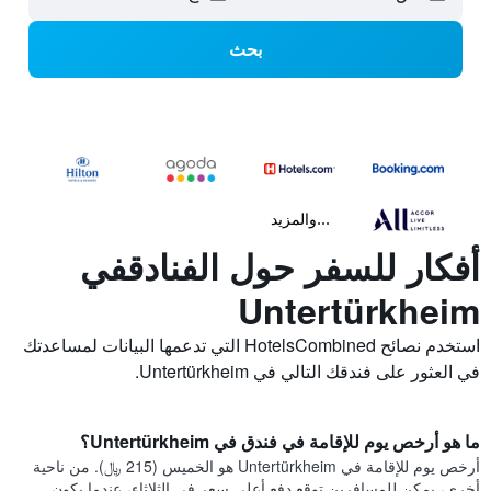
بحث
...والمزيد
أفكار للسفر حول الفنادقفي
Untertürkheim
استخدم نصائح HotelsCombined التي تدعمها البيانات لمساعدتك
في العثور على فندقك التالي في Untertürkheim.
ما هو أرخص يوم للإقامة في فندق في Untertürkheim؟
أرخص يوم للإقامة في Untertürkheim هو الخميس (215 ﷼). من ناحية
أخرى، يمكن للمسافرين توقع دفع أعلى سعر في الثلاثاء، عندما يكون