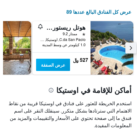
الإقامة
يتضمن
عرض كل الفنادق البالغ عددها 89
المخطط
التالي
هوتل ريستورانت ديانا
1
محور
نجمة واحدة
ممتاز 9.2
Y
C.da San Paolo, اوستيكا, صقلية, إيطاليا
الذي
1.0 كيلومتر عن وسط المدينة
يعرض
متوسط
527 ﷼
سعر
عرض الصفقة
غرفة
أماكن للإقامة في اوستيكا
استخدم الخريطة للعثور على فنادق في اوستيكا قريبة من نقاط
الاهتمام التي سترتادها بشكل متكرر. سينقلك النقر على اسم
فندق ما إلى صفحة تحتوي على الأسعار والتقييمات والمزيد من
المعلومات المفيدة.