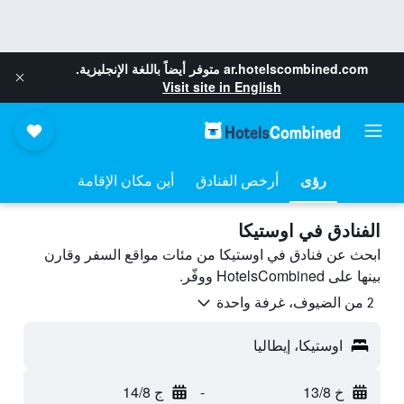
ar.hotelscombined.com
متوفر أيضاً باللغة الإنجليزية.
Visit site in English
رؤى
أرخص الفنادق
أين مكان الإقامة
الفنادق في اوستيكا
ابحث عن فنادق في اوستيكا من مئات مواقع السفر وقارن
بينها على HotelsCombined ووفّر.
2 من الضيوف، غرفة واحدة
اوستيكا، إيطاليا
خ 13/8
-
ج 14/8