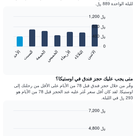
لليلة الواحدة 889 ﷼.
1,200 ﷼
Bar
Chart
800 ﷼
graphic.
chart
with
400 ﷼
7
bars.
0
الاثنين
الخميس
الأحد
الأربعاء
السبت
الثلاثاء
الجمعة
يعرض
المخطط
End
of
التالي
interactive
متوسط
chart
سعر
متى يجب عليك حجز فندق في اوستيكا؟
غرفة
وفّر من خلال حجز فندق قبل 78 من الأيام على الأقل من رحلتك إلى
كل
اوستيكا. لقد كان أقل سعر عُثر عليه عند الحجز قبل 78 من الأيام هو
يوم
293 ﷼ في الليلة.
في
الأسبوع
7,200 ﷼
يتضمن
Line
المخطط
Chart
graphic.
chart
1
with
4,800 ﷼
محور
90
X