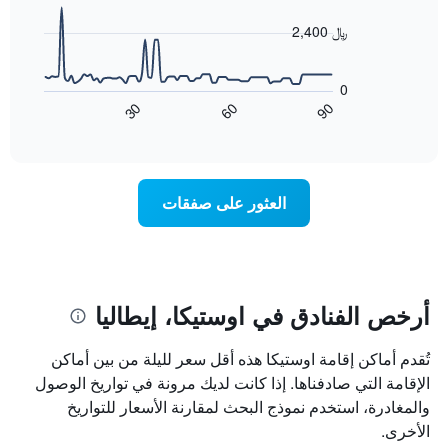
data
الذي
points.
2,400 ﷼
يعرض
أيام
يعرض
الأسبوع.
المخطط
0
يتضمن
التالي
60
90
30
المخطط
كيفية
End
of
التالي
تغير
interactive
1
سعر
chart
محور
غرفة
Y
عند
العثور على صفقات
الذي
اقتراب
يعرض
تاريخ
متوسط
الإقامة
سعر
يتضمن
غرفة
المخطط
1
أرخص الفنادق في اوستيكا، إيطاليا
محور
X
تُقدم أماكن إقامة اوستيكا هذه أقل سعر لليلة من بين أماكن
الذي
يعرض
الإقامة التي صادفناها. إذا كانت لديك مرونة في تواريخ الوصول
عدد
والمغادرة، استخدم نموذج البحث لمقارنة الأسعار للتواريخ
الأيام
الأخرى.
قبل