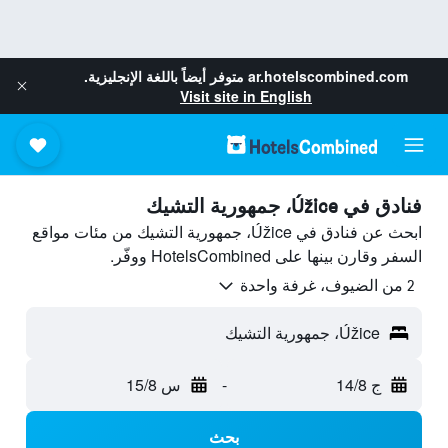
ar.hotelscombined.com
متوفر أيضاً باللغة الإنجليزية.
Visit site in English
فنادق في Úžice، جمهورية التشيك
ابحث عن فنادق في Úžice، جمهورية التشيك من مئات مواقع
السفر وقارن بينها على HotelsCombined ووفّر.
2 من الضيوف، غرفة واحدة
Úžice، جمهورية التشيك
ج 14/8
-
س 15/8
بحث