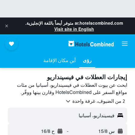
ar.hotelscombined.com
متوفر أيضاً باللغة الإنجليزية.
Visit site in English
رؤى
أين مكان الإقامة
إيجارات العطلات في فيسينداريو
ابحث عن بيوت العطلات في فيسينداريو، أسبانيا من مئات
مواقع السفر على HotelsCombined وقارن بينها ووفّر.
2 من الضيوف، غرفة واحدة
فيسينداريو، أسبانيا
س 15/8
-
ح 16/8