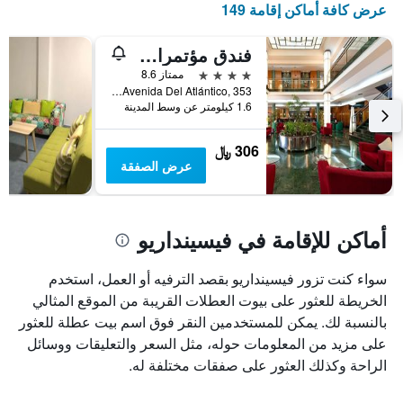
عرض كافة أماكن إقامة 149
الذي
يعرض
أيام
فندق مؤتمرات ورجال أعمال إلبا فيثينداريو آيروبويرتو
الأسبوع.
4 نجوم
ممتاز 8.6
يتضمن
Avenida Del Atlántico, 353, فيسينداريو, كناريا الكبرى, أسبانيا
المخطط
1.6 كيلومتر عن وسط المدينة
التالي
1
306 ﷼
محور
عرض الصفقة
Y
الذي
يعرض
متوسط
أماكن للإقامة في فيسينداريو
سعر
غرفة
سواء كنت تزور فيسينداريو بقصد الترفيه أو العمل، استخدم
الخريطة للعثور على بيوت العطلات القريبة من الموقع المثالي
بالنسبة لك. يمكن للمستخدمين النقر فوق اسم بيت عطلة للعثور
على مزيد من المعلومات حوله، مثل السعر والتعليقات ووسائل
الراحة وكذلك العثور على صفقات مختلفة له.