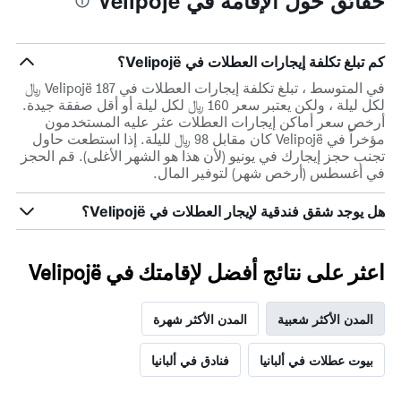
حقائق حول الإقامة في Velipojë
كم تبلغ تكلفة إيجارات العطلات في Velipojë؟
في المتوسط ، تبلغ تكلفة إيجارات العطلات في Velipojë 187 ﷼
لكل ليلة ، ولكن يعتبر سعر 160 ﷼ لكل ليلة أو أقل صفقة جيدة.
أرخص سعر أماكن إيجارات العطلات عثر عليه المستخدمون
مؤخراً في Velipojë كان مقابل 98 ﷼ لليلة. إذا استطعت حاول
تجنب حجز إيجارك في يونيو (لأن هذا هو الشهر الأغلى). قم الحجز
في أغسطس (أرخص شهر) لتوفير المال.
هل يوجد شقق فندقية لإيجار العطلات في Velipojë؟
اعثر على نتائج أفضل لإقامتك في Velipojë
المدن الأكثر شعبية
المدن الأكثر شهرة
بيوت عطلات في ألبانيا
فنادق في ألبانيا