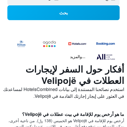
بحث
...والمزيد
أفكار حول السفر لإيجارات
العطلات في Velipojë
استخدم نصائحنا المستندة إلى بيانات HotelsCombined لمساعدتك
في العثور على إيجار إجازتك القادمة في Velipojë.
ما هو أرخص يوم للإقامة في بيت عطلات في Velipojë؟
أرخص يوم للإقامة في Velipojë هو الخميس (138 ﷼). من ناحية أخرى،
يمكن للمسافرين توقع دفع أعلى سعر في الاثنين، عندما يكون السعر