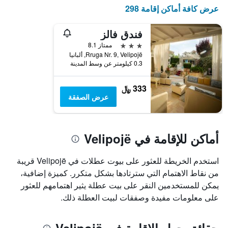
X
عرض كافة أماكن إقامة 298
الذي
يعرض
أيام
فندق فالز
الأسبوع.
3 نجوم
ممتاز 8.1
يتضمن
Rruga Nr. 9, Velipojë, ألبانيا
المخطط
0.3 كيلومتر عن وسط المدينة
التالي
1
333 ﷼
محور
عرض الصفقة
Y
الذي
يعرض
متوسط
أماكن للإقامة في Velipojë
سعر
غرفة
استخدم الخريطة للعثور على بيوت عطلات في Velipojë قريبة
من نقاط الاهتمام التي سترتادها بشكل متكرر. كميزة إضافية،
يمكن للمستخدمين النقر على بيت عطلة يثير اهتمامهم للعثور
على معلومات مفيدة وصفقات لبيت العطلة ذلك.